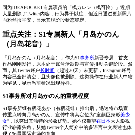
同为IDEAPOCKET专属演员的「枫カレン（枫可怜）」近期
大量删除了Twitter内容，行为异于以往，但近日通过更新照片
向粉丝报平安，显示其现阶段状态稳定。
重点关注：S1专属新人「月岛かのん
（月岛花音）」
「月岛かのん（月岛花音）」作为S1
事务所
新晋专属，首支
作品刚刚发行，原本处于账号活跃期与宣传推动关键阶段。然
而，其Twitter账户
长时间
（超过20天）未更新，Instagram账号
内容已全部清空，且头像也被删除。这类操作在行业新人中较
为罕见，显示当前状况出现异样。
S1事务所对月岛かのん的重视程度
S1事务所继有栖花あか（有栖花绯）推出后，迅速将市场宣
传重点转向月岛かのん。宣传中将其定位为“童颜巨身形
美少
女
”，以突出其独特的形象优势。她不仅期望
在日本
大人影视
行业崭露头角，从她Twitter个人简介中的多语言中文表述也体
现了拓展国际市场的意向。