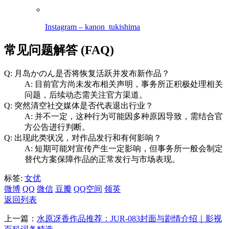
Instagram – kanon_tukishima
常见问题解答 (FAQ)
Q: 月岛かのん是否将恢复活跃并发布新作品？
A: 目前官方尚未发布相关声明，事务所正积极处理相关
问题，后续动态需关注官方渠道。
Q: 突然清空社交媒体是否代表退出行业？
A: 并不一定，这种行为可能因多种原因导致，需结合官
方公告进行判断。
Q: 出现此类状况，对作品发行和有何影响？
A: 短期可能对宣传产生一定影响，但事务所一般会制定
替代方案保障作品的正常发行与市场表现。
标签:
女优
微博
QQ
微信
豆瓣
QQ空间
领英
返回列表
上一篇：
水原冴香作品推荐：JUR-083封面与剧情介绍｜影视