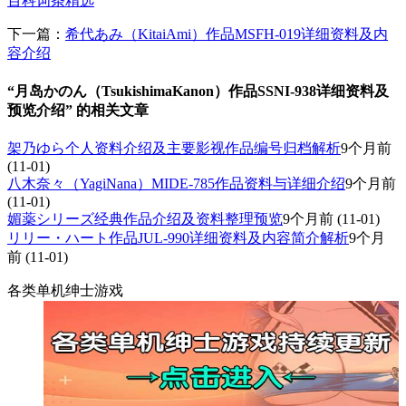
百科词条精选
下一篇：
希代あみ（KitaiAmi）作品MSFH-019详细资料及内
容介绍
“月岛かのん（TsukishimaKanon）作品SSNI-938详细资料及
预览介绍” 的相关文章
架乃ゆら个人资料介绍及主要影视作品编号归档解析
9个月前
(11-01)
八木奈々（YagiNana）MIDE-785作品资料与详细介绍
9个月前
(11-01)
媚薬シリーズ经典作品介绍及资料整理预览
9个月前
(11-01)
リリー・ハート作品JUL-990详细资料及内容简介解析
9个月
前
(11-01)
各类单机绅士游戏