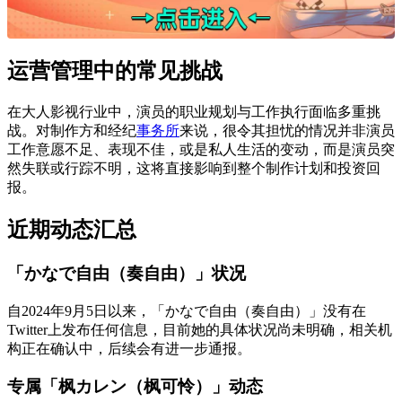
运营管理中的常见挑战
在大人影视行业中，演员的职业规划与工作执行面临多重挑
战。对制作方和经纪
事务所
来说，很令其担忧的情况并非演员
工作意愿不足、表现不佳，或是私人生活的变动，而是演员突
然失联或行踪不明，这将直接影响到整个制作计划和投资回
报。
近期动态汇总
「かなで自由（奏自由）」状况
自2024年9月5日以来，「かなで自由（奏自由）」没有在
Twitter上发布任何信息，目前她的具体状况尚未明确，相关机
构正在确认中，后续会有进一步通报。
专属「枫カレン（枫可怜）」动态