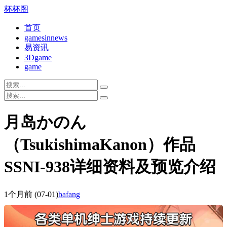
杯杯阁
首页
gamesinnews
易资讯
3Dgame
game
月岛かのん
（TsukishimaKanon）作品
SSNI-938详细资料及预览介绍
1个月前
(07-01)
bafang