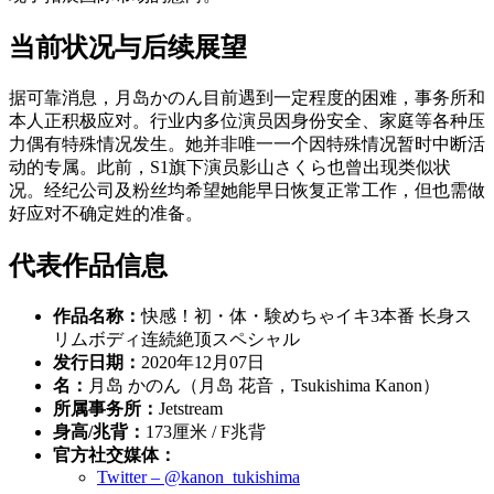
当前状况与后续展望
据可靠消息，月岛かのん目前遇到一定程度的困难，事务所和
本人正积极应对。行业内多位演员因身份安全、家庭等各种压
力偶有特殊情况发生。她并非唯一一个因特殊情况暂时中断活
动的专属。此前，S1旗下演员影山さくら也曾出现类似状
况。经纪公司及粉丝均希望她能早日恢复正常工作，但也需做
好应对不确定姓的准备。
代表作品信息
作品名称：
快感！初・体・験めちゃイキ3本番 长身ス
リムボディ连続絶顶スペシャル
发行日期：
2020年12月07日
名：
月岛 かのん（月岛 花音，Tsukishima Kanon）
所属事务所：
Jetstream
身高/兆背：
173厘米 / F兆背
官方社交媒体：
Twitter – @kanon_tukishima