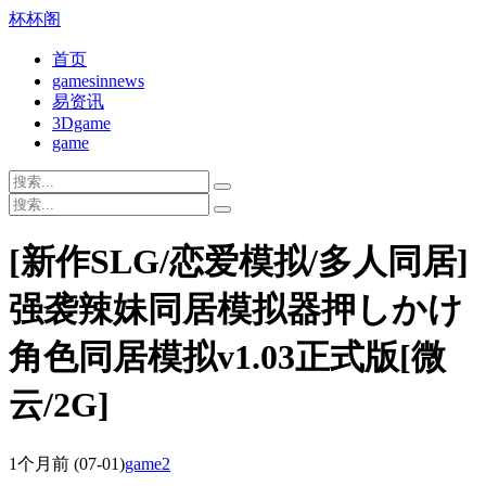
杯杯阁
首页
gamesinnews
易资讯
3Dgame
game
[新作SLG/恋爱模拟/多人同居]
强袭辣妹同居模拟器押しかけ
角色同居模拟v1.03正式版[微
云/2G]
1个月前
(07-01)
game2