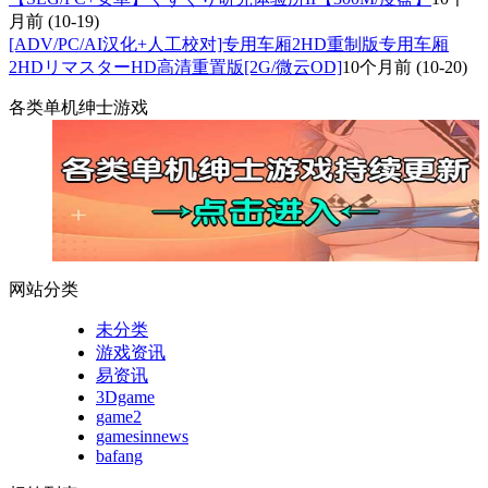
月前
(10-19)
[ADV/PC/AI汉化+人工校对]专用车厢2HD重制版专用车厢
2HDリマスターHD高清重置版[2G/微云OD]
10个月前
(10-20)
各类单机绅士游戏
网站分类
未分类
游戏资讯
易资讯
3Dgame
game2
gamesinnews
bafang