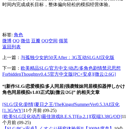
时间内完成成长目标，整体偏向轻松的模拟经营体验。
标签:
角色
微博
QQ
微信
豆瓣
QQ空间
领英
返回列表
上一篇：
与孤独少女的50天After：3G互动SLGAI汉化版
下一篇：
欧美精品SLG/官方中文/动态/多角色剧情禁忌思想
ForbiddenThoughtsv0.4.5官方中文版[PC+安卓][微云/2.6G]
“[新作SLG/恋爱模拟/多人同居]强袭辣妹同居模拟器押しかけ
角色同居模拟v1.03正式版[微云/2G]” 的相关文章
[SLG/汉化/剧情]夏日之王/TheKingofSummerVer0.5.3AI汉化
[1.3G/WY]
11个月前
(09-25)
[欧美SLG汉化动态]最佳游戏B.E.S.T[Ep.2.1][双端3.38G/OD]
11
个月前
(09-25)
【SLG/PC+安卓】くすぐり研究体验所II【300M/度盘】
10个