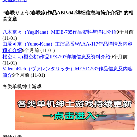
“春咲りょう(春咲凉)作品ABP-942详细信息与简介介绍” 的相
关文章
八木奈々（YagiNana）MIDE-785作品资料与详细介绍
9个月前
(11-01)
由爱可奈（Yume-Kana）主演品番WAAA-117作品详情及内容
预览介绍
9个月前
(11-01)
桜空もも(樱空桃)作品IPX-707详细信息及资料介绍
9个月前
(11-01)
ValentaRich（ヴァレンタリッチ）MEYD-537作品信息及内容
简介
9个月前
(11-01)
各类单机绅士游戏