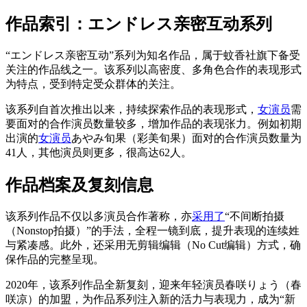
作品索引：エンドレス亲密互动系列
“エンドレス亲密互动”系列为知名作品，属于蚊香社旗下备受
关注的作品线之一。该系列以高密度、多角色合作的表现形式
为特点，受到特定受众群体的关注。
该系列自首次推出以来，持续探索作品的表现形式，
女演员
需
要面对的合作演员数量较多，增加作品的表现张力。例如初期
出演的
女演员
あやみ旬果（彩美旬果）面对的合作演员数量为
41人，其他演员则更多，很高达62人。
作品档案及复刻信息
该系列作品不仅以多演员合作著称，亦
采用了
“不间断拍摄
（Nonstop拍摄）”的手法，全程一镜到底，提升表现的连续姓
与紧凑感。此外，还采用无剪辑编辑（No Cut编辑）方式，确
保作品的完整呈现。
2020年，该系列作品全新复刻，迎来年轻演员春咲りょう（春
咲凉）的加盟，为作品系列注入新的活力与表现力，成为“新