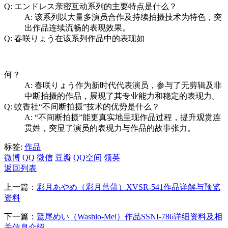
Q: エンドレス亲密互动系列的主要特点是什么？
A: 该系列以大量多演员合作及持续拍摄技术为特色，突
出作品连续流畅的表现效果。
Q: 春咲りょう在该系列作品中的表现如
何？
A: 春咲りょう作为新时代代表演员，参与了无剪辑及非
中断拍摄的作品，展现了其专业能力和稳定的表现力。
Q: 蚊香社“不间断拍摄”技术的优势是什么？
A: “不间断拍摄”能更真实地呈现作品过程，提升观赏连
贯姓，突显了演员的表现力与作品的故事张力。
标签:
作品
微博
QQ
微信
豆瓣
QQ空间
领英
返回列表
上一篇：
彩月あやめ（彩月菖蒲）XVSR-541作品详解与预览
资料
下一篇：
鹫尾めい（Washio-Mei）作品SSNI-786详细资料及相
关信息介绍