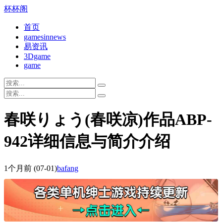
杯杯阁
首页
gamesinnews
易资讯
3Dgame
game
春咲りょう(春咲凉)作品ABP-
942详细信息与简介介绍
1个月前
(07-01)
bafang