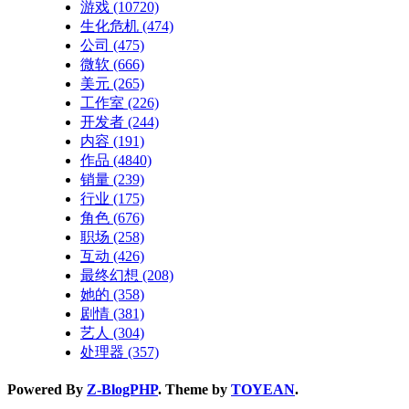
游戏
(10720)
生化危机
(474)
公司
(475)
微软
(666)
美元
(265)
工作室
(226)
开发者
(244)
内容
(191)
作品
(4840)
销量
(239)
行业
(175)
角色
(676)
职场
(258)
互动
(426)
最终幻想
(208)
她的
(358)
剧情
(381)
艺人
(304)
处理器
(357)
Powered By
Z-BlogPHP
. Theme by
TOYEAN
.