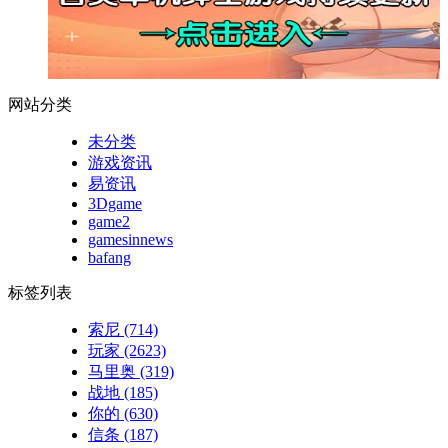
网站分类
未分类
游戏资讯
易资讯
3Dgame
game2
gamesinnews
bafang
标签列表
索尼
(714)
玩家
(2623)
马里奥
(319)
战地
(185)
你的
(630)
信条
(187)