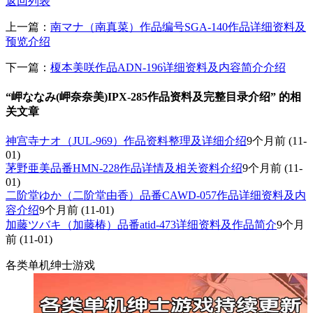
返回列表
上一篇：
南マナ（南真菜）作品编号SGA-140作品详细资料及
预览介绍
下一篇：
榎本美咲作品ADN-196详细资料及内容简介介绍
“岬ななみ(岬奈奈美)IPX-285作品资料及完整目录介绍” 的相
关文章
神宫寺ナオ（JUL-969）作品资料整理及详细介绍
9个月前
(11-
01)
茅野亜美品番HMN-228作品详情及相关资料介绍
9个月前
(11-
01)
二阶堂ゆか（二阶堂由香）品番CAWD-057作品详细资料及内
容介绍
9个月前
(11-01)
加藤ツバキ（加藤椿）品番atid-473详细资料及作品简介
9个月
前
(11-01)
各类单机绅士游戏