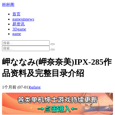
杯杯阁
首页
gamesinnews
易资讯
3Dgame
game
岬ななみ(岬奈奈美)IPX-285作
品资料及完整目录介绍
1个月前
(07-01)
bafang