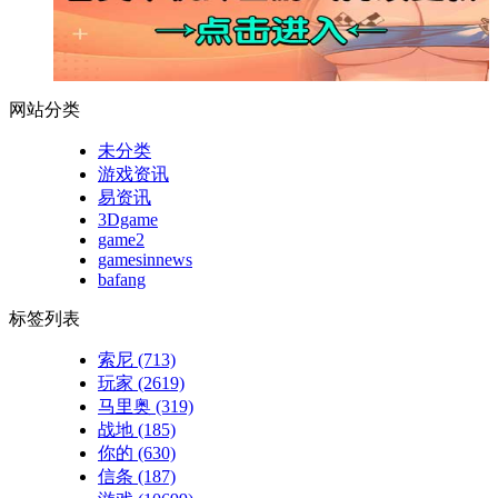
网站分类
未分类
游戏资讯
易资讯
3Dgame
game2
gamesinnews
bafang
标签列表
索尼
(713)
玩家
(2619)
马里奥
(319)
战地
(185)
你的
(630)
信条
(187)