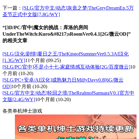
下一篇：
[SLG/官方中文/动态]灰啬之梦/TheGreyDreamEp.5万
圣节正式中文版[7.8G/WY]
“[3D/PC/官中]魔女的挑战：库洛的房间
UnderTheWitch:Kuro&#8217;sRoomVer0.4.1[2G/微云OD]”
的相关文章
[SLG/汉化/剧情]夏日之王/TheKingofSummerVer0.5.3AI汉化
[1.3G/WY]
11个月前
(09-25)
[SLG/PC/官中]不是小十七-家庭情感互动体验[2G/百度微云]
10
个月前
(10-20)
[SLG/PC+安卓/AI汉化]成熟魅力日MilfyDayv0.8[6G/微云
OD]
10个月前
(10-20)
[SLG/官方中文/动态]轮回之境/TheRealmofSamsaraV0.1官方中
文版[2.4G/WY]
10个月前
(10-20)
各类单机绅士游戏