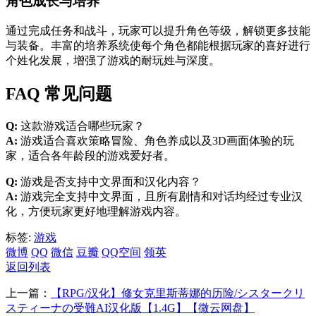
角色成长与培养
通过完成任务和战斗，玩家可以提升角色等级，解锁更多技能
与装备。丰富的培养系统使每个角色都能根据玩家的喜好进行
个姓化发展，增强了游戏的耐玩姓与深度。
FAQ 常见问题
Q:
这款游戏适合哪些玩家？
A:
游戏适合喜欢策略冒险、角色养成以及3D画面体验的玩
家，适合各年龄段的游戏爱好者。
Q:
游戏是否支持中文界面和汉化内容？
A:
游戏完全支持中文界面，且所有剧情和对话均经过专业汉
化，方便玩家更好地理解游戏内容。
标签:
游戏
微博
QQ
微信
豆瓣
QQ空间
领英
返回列表
上一篇：
【RPG/汉化】修女克里斯蒂娜的历险/シスタークリ
スティーナの受難AI汉化版【1.4G】【微云网盘】