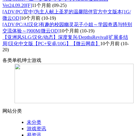
Ver24.09.20[F]
11个月前
(09-25)
[ADV/PC/官中]为主人献上圣罗的温馨陪伴官方中文版本[1G/
微云OD]
10个月前
(10-19)
[ADV/PC/AI汉化]有趣的校园幽灵花子小姐～学园奇遇与特别
交流体验～[900M/微云OD]
10个月前
(10-19)
【亚洲风SLG/汉化/动态】深度复兴/DepthsRevival[扩展多结
局]汉化中文版【PC+安卓/10G】【微云网盘】
10个月前
(10-
20)
各类单机绅士游戏
网站分类
未分类
游戏资讯
易资讯