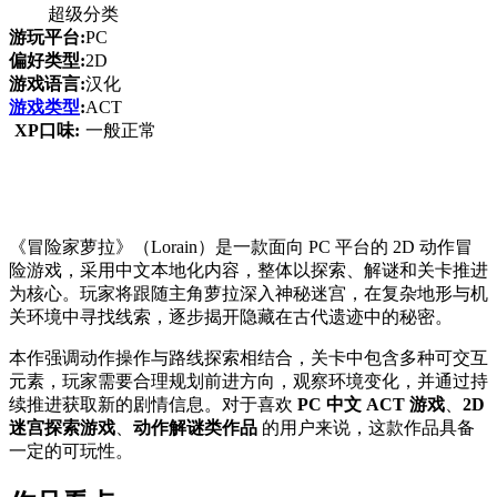
超级分类
游玩平台:
PC
偏好类型:
2D
游戏语言:
汉化
游戏类型
:
ACT
XP口味:
一般正常
《冒险家萝拉》（Lorain）是一款面向 PC 平台的 2D 动作冒
险游戏，采用中文本地化内容，整体以探索、解谜和关卡推进
为核心。玩家将跟随主角萝拉深入神秘迷宫，在复杂地形与机
关环境中寻找线索，逐步揭开隐藏在古代遗迹中的秘密。
本作强调动作操作与路线探索相结合，关卡中包含多种可交互
元素，玩家需要合理规划前进方向，观察环境变化，并通过持
续推进获取新的剧情信息。对于喜欢
PC 中文 ACT 游戏
、
2D
迷宫探索游戏
、
动作解谜类作品
的用户来说，这款作品具备
一定的可玩性。