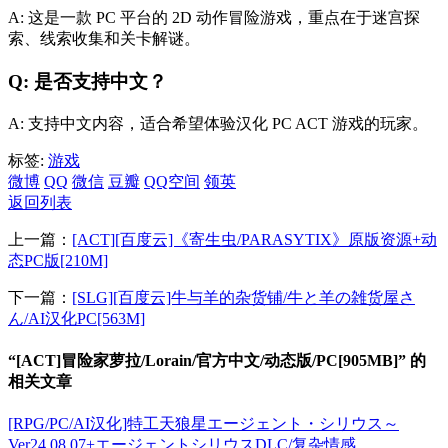
A: 这是一款 PC 平台的 2D 动作冒险游戏，重点在于迷宫探
索、线索收集和关卡解谜。
Q: 是否支持中文？
A: 支持中文内容，适合希望体验汉化 PC ACT 游戏的玩家。
标签:
游戏
微博
QQ
微信
豆瓣
QQ空间
领英
返回列表
上一篇：
[ACT][百度云]《寄生虫/PARASYTIX》原版资源+动
态PC版[210M]
下一篇：
[SLG][百度云]牛与羊的杂货铺/牛と羊の雑货屋さ
ん/AI汉化PC[563M]
“[ACT]冒险家萝拉/Lorain/官方中文/动态版/PC[905MB]” 的
相关文章
[RPG/PC/AI汉化]特工天狼星エージェント・シリウス～
Ver24.08.07+エージェントシリウスDLC/复杂情感