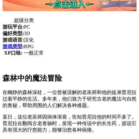
超级分类
游玩平台:
PC
偏好类型:
3D
游戏语言:
汉化
游戏类型
:
RPG
XP口味:
一般正常
森林中的魔法冒险
在幽静的森林深处，一位曾被误解的老巫师和他的徒弟普尼拉
过着平静的生活。多年来，他们致力于研究古老的魔法与自然
的奥秘，帮助周围的人们解决各种难题。
某日，这位老巫师因病体渐衰，告知普尼拉他的时间不多了。
普尼拉在翻阅古老卷轴时，发现一种传说中的长生药，据说它
具有强大的疗愈能力，能够治愈各种病痛。