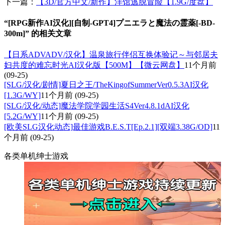
下一篇：
【3D/官方中文/新作】洋馆逃脱冒险【1.9G/度盘】
“[RPG新作AI汉化][自制-GPT4]プニエラと魔法の霊薬[-BD-
300m]” 的相关文章
【日系ADVADV/汉化】温泉旅行伴侣互换体验记～与邻居夫
妇共度的难忘时光AI汉化版【500M】【微云网盘】
11个月前
(09-25)
[SLG/汉化/剧情]夏日之王/TheKingofSummerVer0.5.3AI汉化
[1.3G/WY]
11个月前
(09-25)
[SLG/汉化/动态]魔法学院学园生活S4Ver4.8.1dAI汉化
[5.2G/WY]
11个月前
(09-25)
[欧美SLG汉化动态]最佳游戏B.E.S.T[Ep.2.1][双端3.38G/OD]
11
个月前
(09-25)
各类单机绅士游戏