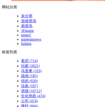
网站分类
未分类
游戏资讯
易资讯
3Dgame
game2
gamesinnews
bafang
标签列表
索尼
(714)
玩家
(2621)
马里奥
(319)
战地
(185)
你的
(630)
信条
(187)
游戏
(10712)
生化危机
(474)
公司
(474)
微软
(664)