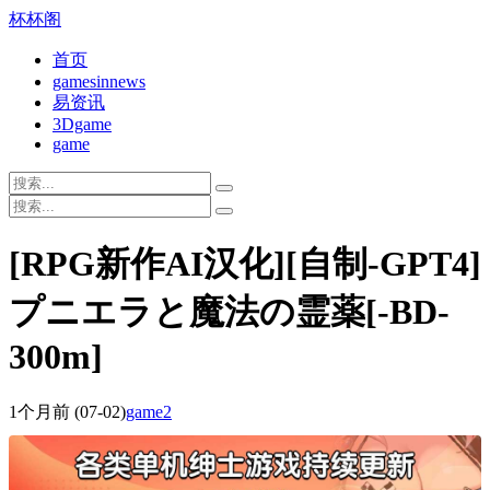
杯杯阁
首页
gamesinnews
易资讯
3Dgame
game
[RPG新作AI汉化][自制-GPT4]
プニエラと魔法の霊薬[-BD-
300m]
1个月前
(07-02)
game2