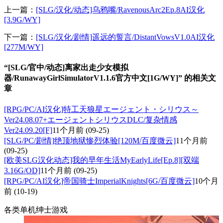
上一篇：
[SLG/汉化/动态]乌鸦嘴/RavenousArc2Ep.8AI汉化
[3.9G/WY]
下一篇：
[SLG/汉化/剧情]遥远的誓言/DistantVowsV1.0AI汉化
[277M/WY]
“[SLG/官中/动态]离家出走少女模拟
器/RunawayGirlSimulatorV1.1.6官方中文[1G/WY]” 的相关文
章
[RPG/PC/AI汉化]特工天狼星エージェント・シリウス～
Ver24.08.07+エージェントシリウスDLC/复杂情感
Ver24.09.20[F]
11个月前
(09-25)
[SLG/PC/剧情]绝顶地狱惨烈体验[120M/百度微云]
11个月前
(09-25)
[欧美SLG汉化动态]我的早年生活MyEarlyLife[Ep.8][双端
3.16G/OD]
11个月前
(09-25)
[RPG/PC/AI汉化]帝国骑士ImperialKnights[6G/百度微云]
10个月
前
(10-19)
各类单机绅士游戏