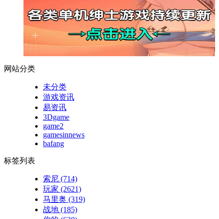
网站分类
未分类
游戏资讯
易资讯
3Dgame
game2
gamesinnews
bafang
标签列表
索尼
(714)
玩家
(2621)
马里奥
(319)
战地
(185)