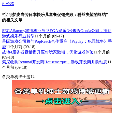
机价格
“宝可梦麦当劳日本快乐儿童餐促销失败：粉丝失望的终结”
的相关文章
SEGASammy将街机业务“SEGA娱乐”出售给Genda公司，推动
游戏娱乐行业转型
11个月前
(09-17)
星际游戏公司将与PopReach合作重启《Payday：犯罪战争》手
游
11个月前
(09-18)
战地4服务器容量提升应对玩家激增，优化游戏体验
11个月前
(09-18)
索尼收购Returnal开发商Housemarque，游戏开发商并购动态
11
个月前
(09-18)
各类单机绅士游戏