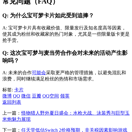
常见问题（FAQ）
Q: 为什么宝可梦卡片如此受到追捧？
A: 宝可梦卡片具有收藏价值、限量发行及知名度高等因素，
使其成为粉丝和收藏家的热门对象，尤其是一些限量版卡更是
抢手货。
Q: 这次宝可梦与麦当劳合作会对未来的活动产生影
响吗？
A: 未来的合作
可能会
采取更严格的管理措施，以避免混乱和
浪费，同时继续满足粉丝的热情和市场需求。
标签:
卡片
微博
QQ
微信
豆瓣
QQ空间
领英
返回列表
上一篇：
怪物猎人野外夏日盛会：水枪大战、泳装秀与巨型玉
米炮魅力展现
下一篇：
任天堂低估Switch 2价格预期，非关税因素影响游戏