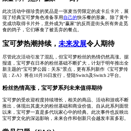
此次活动中很珍贵的奖品是一张麦当劳限定的皮卡丘卡片，展
现了经典宝可梦角色准备享用
自己的
快乐餐的形象。除了黄牛
党成功取得卡片外，意外成为“赢家”的反而是街头所有奔走觅
食的鸽子，它们啄食了被丢弃的餐点。
宝可梦热潮持续，
未来发展
令人期待
尽管此次活动引发了混乱，但宝可梦粉丝的热情仍然高涨。据
报道，宝可梦在日本的粉丝基础不断扩大，计划于明年推出全
新主题的“宝可梦公园：关东”景点，更有系列新作《宝可梦传
说：Z-A》将在10月16日发行，登陆Switch及Switch 2平台。
粉丝热情高涨，宝可梦系列未来值得期待
宝可梦的受欢迎程度持续增长，相关的商品、活动和游戏不断
推出，体现出其庞大的粉丝基础和商业价值。自从此系列面世
以来，宝可梦一直是多代玩家心中的经典。此次事件也反映出
宝可梦文化的深远影响，未来合作和创新只会越发丰富多彩。