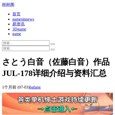
杯杯阁
首页
gamesinnews
易资讯
3Dgame
game
さとう白音（佐藤白音）作品
JUL-178详细介绍与资料汇总
1个月前
(07-03)
bafang