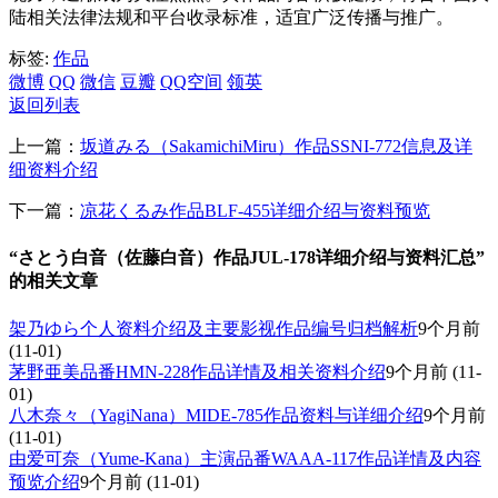
陆相关法律法规和平台收录标准，适宜广泛传播与推广。
标签:
作品
微博
QQ
微信
豆瓣
QQ空间
领英
返回列表
上一篇：
坂道みる（SakamichiMiru）作品SSNI-772信息及详
细资料介绍
下一篇：
凉花くるみ作品BLF-455详细介绍与资料预览
“さとう白音（佐藤白音）作品JUL-178详细介绍与资料汇总”
的相关文章
架乃ゆら个人资料介绍及主要影视作品编号归档解析
9个月前
(11-01)
茅野亜美品番HMN-228作品详情及相关资料介绍
9个月前
(11-
01)
八木奈々（YagiNana）MIDE-785作品资料与详细介绍
9个月前
(11-01)
由爱可奈（Yume-Kana）主演品番WAAA-117作品详情及内容
预览介绍
9个月前
(11-01)