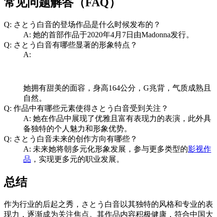
常见问题解答（FAQ）
Q: さとう白音的登场作品是什么时候发布的？
A: 她的首部作品于2020年4月7日由Madonna发行。
Q: さとう白音有哪些显著的形象特点？
A:
她拥有甜美的面容，身高164公分，G兆背，气质成熟且
自然。
Q: 作品中有哪些元素使得さとう白音受到关注？
A: 她在作品中展现了优雅且富有表现力的表演，此外具
备独特的个人魅力和形象优势。
Q: さとう白音未来的创作方向有哪些？
A: 未来她将朝多元化形象发展，参与更多类型的
影视作
品
，实现更多元的职业发展。
总结
作为行业的后起之秀，さとう白音以其独特的风格和专业的表
现力，逐渐成为关注焦点。其作品内容积极健康，符合中国大