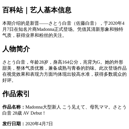
百科站｜艺人基本信息
本期介绍的是新晋——さとう白音（佐藤白音），于2020年4
月7日在知名片商Madonna正式登场。凭借其清新形象和独特
气质，获得业界和粉丝的关注。
人物简介
さとう白音，年龄28岁，身高164公分，兆背为G。她的外形
甜美，整体气质优雅，兼备成熟与青春的韵味。此次登场作品
在视觉效果和表现力方面均体现出较高水准，获得多数观众的
好评。
作品索引
作品名称：
Madonna大型新人 こう见えて、母乳ママ。さとう
白音 28歳 AV Debut！
发行日期：
2020年4月7日