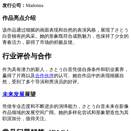
发行公司：
Madonna
作品亮点介绍
该作品通过细腻的画面表现和自然的表演风格，展现了さとう
白音独有的风采。她的形象既符合成熟魅力，也保持了少女的
青春活力，获得了市场的积极反馈。
行业评价与合作
作为具有潜力的新人，さとう白音凭借自身条件和职业素养，
赢得了片商以及
合作伙伴
的认可。她在作品中的表现细腻自
然，受到了多个导演和男演员的好评。
未来发展
展望
凭借专业态度和不断进步的演绎能力，さとう白音未来在影像
作品领域的发展空间广阔。她的多样化尝试和形象塑造也为其
职涯加分，值得关注。