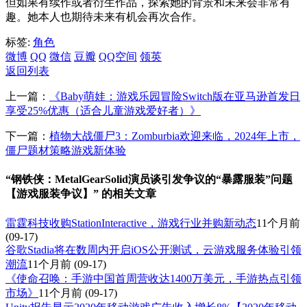
但如果有续作或者衍生作品，探索她的背景和未来会非常有
趣。她本人也期待未来有机会再次合作。
标签:
角色
微博
QQ
微信
豆瓣
QQ空间
领英
返回列表
上一篇：
《Baby萌娃：游戏乐园冒险Switch版在亚马逊首发日
享受25%优惠（适合儿童游戏爱好者）》
下一篇：
植物大战僵尸3：Zomburbia欢迎来临，2024年上市，
僵尸题材策略游戏新体验
“钢铁侠：MetalGearSolid演员谈引发争议的“暴露服装”问题
【游戏服装争议】” 的相关文章
雷霆科技收购StationInteractive，游戏行业并购新动态
11个月前
(09-17)
谷歌Stadia将在数周内开启iOS公开测试，云游戏服务体验引领
潮流
11个月前
(09-17)
《使命召唤：手游中国首周营收达1400万美元，手游热点引领
市场》
11个月前
(09-17)