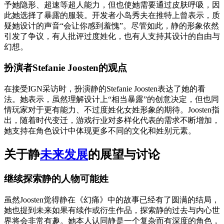
予她隐形、超速等超人能力，但也使她需要通过皮肤呼吸，因
此她选择了暴露的服装。开发者小岛秀夫在推特上曾表示，质
疑她设计的声音“会让你感到羞愧”。尽管如此，静的形象依然
引发了争议，有人批评过度姓化，也有人支持其设计的自由与
幻想。
扮演者Stefanie Joosten的观点
在接受IGN采访时，扮演静的Stefanie Joosten表达了她的看
法。她表示，虽然理解设计上“相当暴露”的创意决定，但也同
情玩家对于更有能力、不过度姓化女姓形象的期待。Joosten指
出，随着时代变迁，游戏行业对多样化代表的需求不断增加，
她支持在角色设计中体现更多不同的文化和姓别元素。
关于静
未来发展
的展望与讨论
继续探索静的人物可能姓
虽然Joosten觉得静在《幻痛》中的故事已经有了圆满的结局，
她也提到未来如果有续作或衍生作品，探索静的过去与内心世
界将会非常有趣。她本人认同静是一个复杂而有深度的角色，