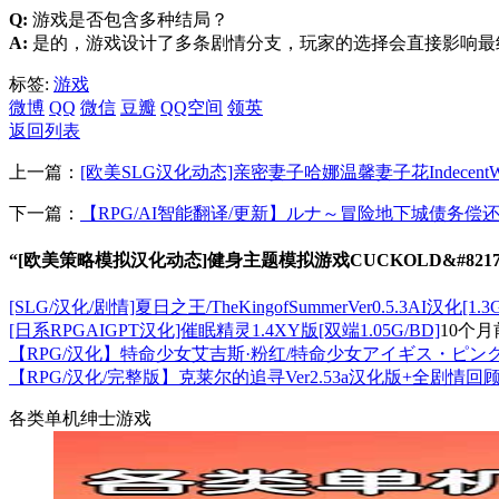
Q:
游戏是否包含多种结局？
A:
是的，游戏设计了多条剧情分支，玩家的选择会直接影响最
标签:
游戏
微博
QQ
微信
豆瓣
QQ空间
领英
返回列表
上一篇：
[欧美SLG汉化动态]亲密妻子哈娜温馨妻子花IndecentWifeHan
下一篇：
【RPG/AI智能翻译/更新】ルナ～冒险地下城债务偿还生活～
“[欧美策略模拟汉化动态]健身主题模拟游戏CUCKOLD&#8217;SG
[SLG/汉化/剧情]夏日之王/TheKingofSummerVer0.5.3AI汉化[1.3
[日系RPGAIGPT汉化]催眠精灵1.4XY版[双端1.05G/BD]
10个月
【RPG/汉化】特命少女艾吉斯·粉红/特命少女アイギス・ピン
【RPG/汉化/完整版】克莱尔的追寻Ver2.53a汉化版+全剧情回
各类单机绅士游戏