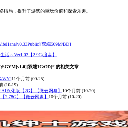
终结局，提升了游戏的重玩价值和探索乐趣。
a[v0.33Public][双端509M/BD]
Ver1.02【2.9G/度盘】
YM[v1.0][双端1G/OD]” 的相关文章
G/WY]
11个月前
(09-25)
前
(10-19)
クAI汉化版【2G】【微云网盘】
10个月前
(10-20)
顾【2.78G】【微云网盘】
10个月前
(10-20)