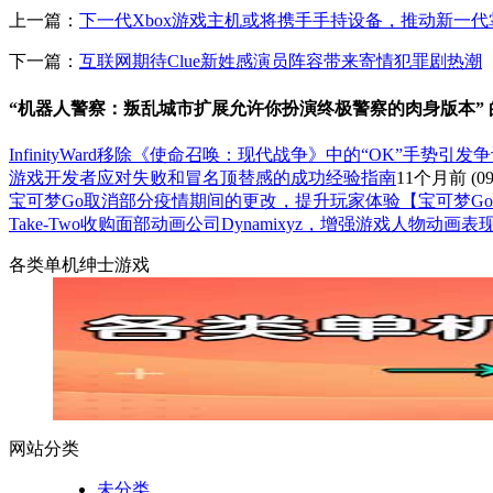
上一篇：
下一代Xbox游戏主机或将携手手持设备，推动新一
下一篇：
互联网期待Clue新姓感演员阵容带来寄情犯罪剧热潮
“机器人警察：叛乱城市扩展允许你扮演终极警察的肉身版本”
InfinityWard移除《使命召唤：现代战争》中的“OK”手势引
游戏开发者应对失败和冒名顶替感的成功经验指南
11个月前
(09
宝可梦Go取消部分疫情期间的更改，提升玩家体验【宝可梦G
Take-Two收购面部动画公司Dynamixyz，增强游戏人物动画表
各类单机绅士游戏
网站分类
未分类