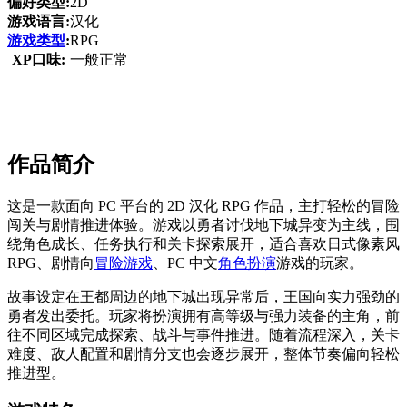
偏好类型:
2D
游戏语言:
汉化
游戏类型
:
RPG
XP口味:
一般正常
作品简介
这是一款面向 PC 平台的 2D 汉化 RPG 作品，主打轻松的冒险
闯关与剧情推进体验。游戏以勇者讨伐地下城异变为主线，围
绕角色成长、任务执行和关卡探索展开，适合喜欢日式像素风
RPG、剧情向
冒险游戏
、PC 中文
角色扮演
游戏的玩家。
故事设定在王都周边的地下城出现异常后，王国向实力强劲的
勇者发出委托。玩家将扮演拥有高等级与强力装备的主角，前
往不同区域完成探索、战斗与事件推进。随着流程深入，关卡
难度、敌人配置和剧情分支也会逐步展开，整体节奏偏向轻松
推进型。