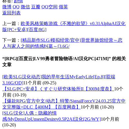
标签:
剧情
微博
QQ
微信
豆瓣
QQ空间
领英
返回列表
上一篇：
欧美风格策略游戏《不雅的欲望》v0.31AlphaAI汉化
版[PC+安卓][百度/8G]
下一篇：
[精品新作SLG/模拟经营/官中]异世界旅馆经营～恋
人与家人之间的情感纠葛～[3.6G/
“[RPG][百度云]LV99勇者冒险物语/AI汉化PC[471M]” 的相关
文章
[欧美SLG汉化动态]我的早年生活MyEarlyLife[Ep.8][双端
3.16G/OD]
11个月前
(09-25)
【SLG/PC+安卓】くすぐり研究体验所II【300M/度盘】
10个
月前
(10-19)
【爆款RPG/官方中文/动态】特警/SignalForceV24.03.25官方中
文完整版+DLC【400M】【百度网盘】
10个月前
(10-20)
[SLG/汉化]人偶：隐藏的情
感/MyDressUpUnseenDesirev0.5P2AI汉化[2G/WY]
10个月前
(10-20)