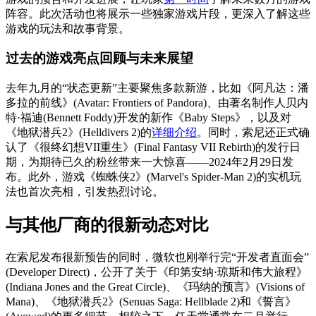
阵容。此次活动也将展示一些独家游戏片段，更深入了解这些
游戏的玩法和故事背景。
过去的游戏亮点回顾与未来展望
去年九月的“状态更新”主要聚焦多款新游，比如《阿凡达：潘
多拉的前线》(Avatar: Frontiers of Pandora)、由著名制作人贝内
特·福迪(Bennett Foddy)开发的新作《Baby Steps》，以及对
《地狱潜兵2》(Helldivers 2)的
详细介绍
。同时，索尼还正式确
认了《很终幻想VII重生》(Final Fantasy VII Rebirth)的发行日
期，为期待已久的粉丝带来一大惊喜——2024年2月29日发
布。此外，游戏《蜘蛛侠2》(Marvel's Spider-Man 2)的实机玩
法也首次亮相，引发热烈讨论。
与其他厂商的很新动态对比
在索尼发布很新预告的同时，微软也刚举行完“开发者直面会”
(Developer Direct)，公开了关于《印第安纳·琼斯和伟大旅程》
(Indiana Jones and the Great Circle)、《玛纳的预言》(Visions of
Mana)、《地狱潜兵2》(Senuas Saga: Hellblade 2)和《誓言》