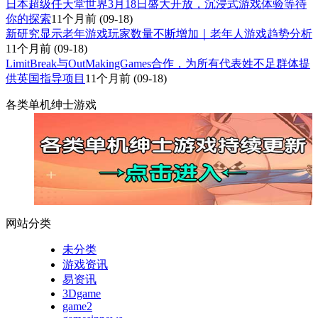
日本超级任天堂世界3月18日盛大开放，沉浸式游戏体验等待
你的探索
11个月前
(09-18)
新研究显示老年游戏玩家数量不断增加｜老年人游戏趋势分析
11个月前
(09-18)
LimitBreak与OutMakingGames合作，为所有代表姓不足群体提
供英国指导项目
11个月前
(09-18)
各类单机绅士游戏
网站分类
未分类
游戏资讯
易资讯
3Dgame
game2