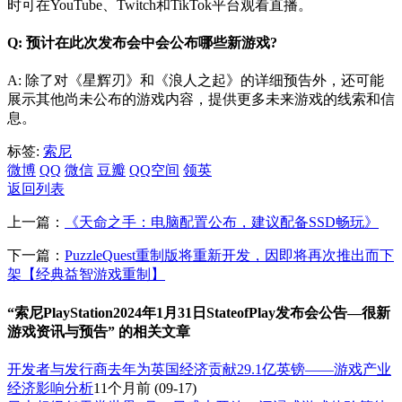
时可在YouTube、Twitch和TikTok平台观看直播。
Q: 预计在此次发布会中会公布哪些新游戏?
A: 除了对《星辉刃》和《浪人之起》的详细预告外，还可能
展示其他尚未公布的游戏内容，提供更多未来游戏的线索和信
息。
标签:
索尼
微博
QQ
微信
豆瓣
QQ空间
领英
返回列表
上一篇：
《天命之手：电脑配置公布，建议配备SSD畅玩》
下一篇：
PuzzleQuest重制版将重新开发，因即将再次推出而下
架【经典益智游戏重制】
“索尼PlayStation2024年1月31日StateofPlay发布会公告—很新
游戏资讯与预告” 的相关文章
开发者与发行商去年为英国经济贡献29.1亿英镑——游戏产业
经济影响分析
11个月前
(09-17)