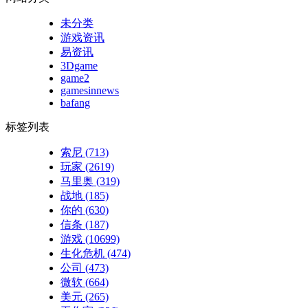
未分类
游戏资讯
易资讯
3Dgame
game2
gamesinnews
bafang
标签列表
索尼
(713)
玩家
(2619)
马里奥
(319)
战地
(185)
你的
(630)
信条
(187)
游戏
(10699)
生化危机
(474)
公司
(473)
微软
(664)
美元
(265)