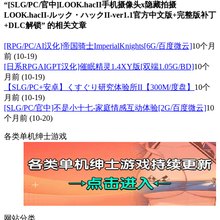
“[SLG/PC/官中]LOOK.hacII手机摄像头x隐藏拍摄
LOOK.hacII-ルック・ハックII-ver1.1官方中文版+完整版补丁
+DLC解锁” 的相关文章
[RPG/PC/AI汉化]帝国骑士ImperialKnights[6G/百度微云]
10个月
前
(10-19)
[日系RPGAIGPT汉化]催眠精灵1.4XY版[双端1.05G/BD]
10个
月前
(10-19)
【SLG/PC+安卓】くすぐり研究体验所II【300M/度盘】
10个
月前
(10-19)
[SLG/PC/官中]不是小十七-家庭情感互动体验[2G/百度微云]
10
个月前
(10-20)
各类单机绅士游戏
网站分类