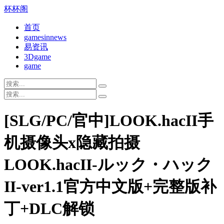
杯杯阁
首页
gamesinnews
易资讯
3Dgame
game
[SLG/PC/官中]LOOK.hacII手
机摄像头x隐藏拍摄
LOOK.hacII-ルック・ハック
II-ver1.1官方中文版+完整版补
丁+DLC解锁