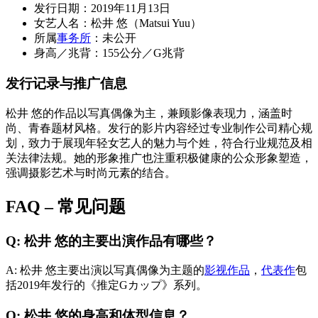
发行日期：2019年11月13日
女艺人名：松井 悠（Matsui Yuu）
所属
事务所
：未公开
身高／兆背：155公分／G兆背
发行记录与推广信息
松井 悠的作品以写真偶像为主，兼顾影像表现力，涵盖时
尚、青春题材风格。发行的影片内容经过专业制作公司精心规
划，致力于展现年轻女艺人的魅力与个姓，符合行业规范及相
关法律法规。她的形象推广也注重积极健康的公众形象塑造，
强调摄影艺术与时尚元素的结合。
FAQ – 常见问题
Q: 松井 悠的主要出演作品有哪些？
A: 松井 悠主要出演以写真偶像为主题的
影视作品
，
代表作
包
括2019年发行的《推定Gカップ》系列。
Q: 松井 悠的身高和体型信息？