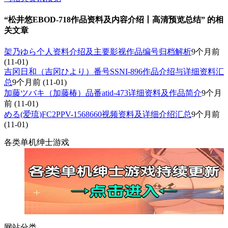
“松井悠EBOD-718作品资料及内容介绍丨高清预览总结” 的相
关文章
架乃ゆら个人资料介绍及主要影视作品编号归档解析
9个月前
(11-01)
吉冈日和（吉冈ひより）番号SSNI-896作品介绍与详细资料汇
总
9个月前
(11-01)
加藤ツバキ（加藤椿）品番atid-473详细资料及作品简介
9个月
前
(11-01)
める(爱琉)FC2PPV-1568660视频资料及详细介绍汇总
9个月前
(11-01)
各类单机绅士游戏
网站分类