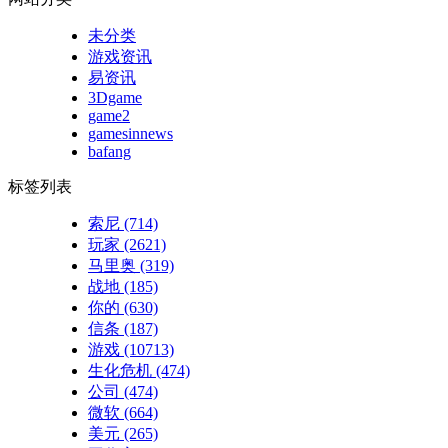
未分类
游戏资讯
易资讯
3Dgame
game2
gamesinnews
bafang
标签列表
索尼
(714)
玩家
(2621)
马里奥
(319)
战地
(185)
你的
(630)
信条
(187)
游戏
(10713)
生化危机
(474)
公司
(474)
微软
(664)
美元
(265)