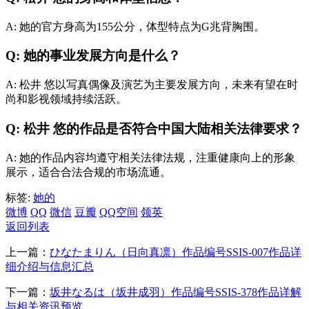
A: 她的官方身高为155公分，体型特点为G兆背胸围。
Q: 她的事业发展方向是什么？
A: 松井 悠以写真偶像及演艺为主要发展方向，未来有望在时
尚和影视领域持续活跃。
Q: 松井 悠的作品是否符合中国大陆相关法律要求？
A: 她的作品内容均遵守相关法律法规，注重健康向上的形象
展示，适合合法合规的市场流通。
标签:
她的
微博
QQ
微信
豆瓣
QQ空间
领英
返回列表
上一篇：
ひなたまりん（日向真凛）作品编号SSIS-007作品详
细介绍与信息汇总
下一篇：
坂井なるは（坂井成羽）作品编号SSIS-378作品详解
与相关资讯预览