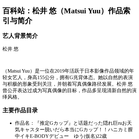
百科站：松井 悠（Matsui Yuu）作品索
引与简介
艺人背景简介
松井 悠
（Matsui Yuu）是一位在2019年活跃于日本影像作品领域的年
轻女艺人，身高155公分，拥有G兆背体态。她以自然的表演
与积极的形象受到关注，并朝着写真偶像路径发展。松井 悠
曾公开表达过成为写真偶像的目标，作品多呈现清新自然的演
绎风格。
主要作品目录
作品名：『推定Gカップ』と话题だった隠れ巨ruお天
気キャスター脱いだら本当にGカップ！！ハニカミ膣
中イキE-BODYデビュー ゆう(仮名)22歳