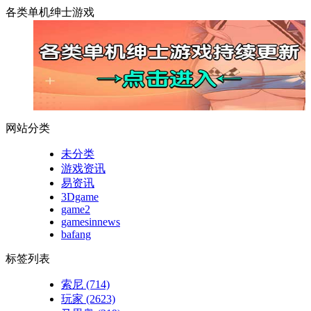
各类单机绅士游戏
网站分类
未分类
游戏资讯
易资讯
3Dgame
game2
gamesinnews
bafang
标签列表
索尼
(714)
玩家
(2623)