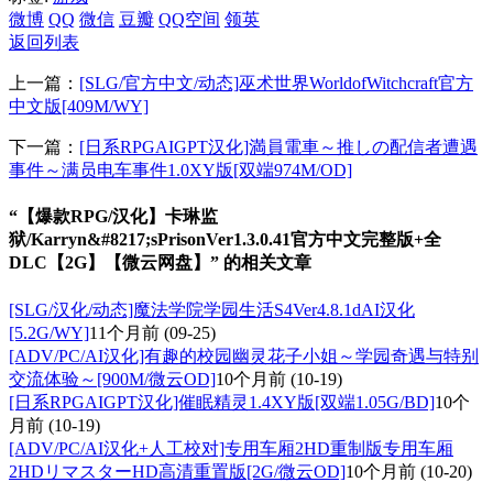
微博
QQ
微信
豆瓣
QQ空间
领英
返回列表
上一篇：
[SLG/官方中文/动态]巫术世界WorldofWitchcraft官方
中文版[409M/WY]
下一篇：
[日系RPGAIGPT汉化]満員電車～推しの配信者遭遇
事件～满员电车事件1.0XY版[双端974M/OD]
“【爆款RPG/汉化】卡琳监
狱/Karryn&#8217;sPrisonVer1.3.0.41官方中文完整版+全
DLC【2G】【微云网盘】” 的相关文章
[SLG/汉化/动态]魔法学院学园生活S4Ver4.8.1dAI汉化
[5.2G/WY]
11个月前
(09-25)
[ADV/PC/AI汉化]有趣的校园幽灵花子小姐～学园奇遇与特别
交流体验～[900M/微云OD]
10个月前
(10-19)
[日系RPGAIGPT汉化]催眠精灵1.4XY版[双端1.05G/BD]
10个
月前
(10-19)
[ADV/PC/AI汉化+人工校对]专用车厢2HD重制版专用车厢
2HDリマスターHD高清重置版[2G/微云OD]
10个月前
(10-20)