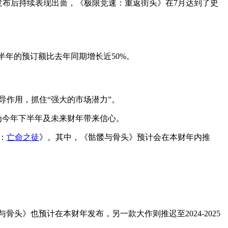
》发布后持续表现出啬，《极限竞速：重返街头》在7月达到了史
前半年的预订额比去年同期增长近50%。
导作用，抓住“强大的市场潜力”。
为今年下半年及未来财年带来信心。
：
亡命之徒
》。其中，《骷髅与骨头》预计会在本财年内推
骨头》也预计在本财年发布，另一款大作则推迟至2024-2025