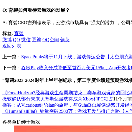
Q: 育碧如何看待云游戏的发展？
A: 育碧CEO吉列穆表示，云游戏市场具有“强大的潜力”，
标签:
育碧
微博
QQ
微信
豆瓣
QQ空间
领英
返回列表
上一篇：
SpacePunks将于11月下线，游戏停运公告【太空朋克
下一篇：
谷歌Play收入分成降低至首百万美元15%，App开
“育碧2023-2024财年上半年创纪录，第二季度业绩超预期游戏
《ForzaHorizon3经典游戏生命周期结束，赛车游戏玩家的回
微软确认部分未来贝塞斯达游戏将成为Xbox和PC独占
11个月前
播客：从Vicarious到Velan的旅程，与GuhaBala畅谈游戏开发经
《HumanFallFlat》销量突破2500万：游戏开发与推广之
各类单机绅士游戏