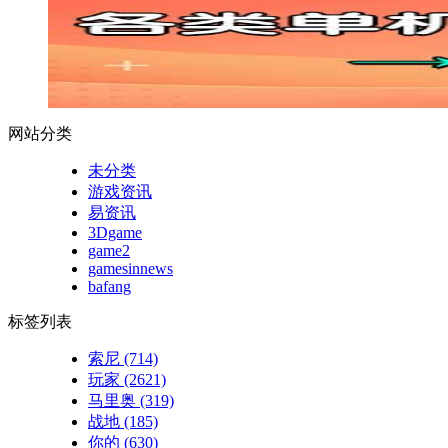
网站分类
未分类
游戏资讯
易资讯
3Dgame
game2
gamesinnews
bafang
标签列表
索尼
(714)
玩家
(2621)
马里奥
(319)
战地
(185)
你的
(630)