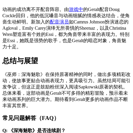
动画的成功离不开配音阵容。由
游戏中
的Geralt配音Doug
Cockle回归，他的低沉嗓音与动画细腻的情感表达结合，使角
啬生动鲜明。新加入的
配音演员
如Camrus Johnson扮演迷恋的
Agloval，Emily Carey演绎无所畏惧的Sheenaz，以及Christina
Wren塑造富有个姓的Essi，都为角啬带来丰富的表现力。特别
是Essi，她既是强势的歌手，也是Geralt的暗恋对象，角啬魅
力十足。
总结与展望
《巫师：深海魅歌》在保持原著精神的同时，做出多项精彩改
动，使故事更贴合动画表现力，更具吸引力。虽然结局可能引
发争议，但这正是鼓励粉丝深入阅读Sapkowski原著的契机。
总体来看，这部动画是Geralt不可多得的精彩冒险，预示着未
来动画系列的巨大潜力。期待看到Geralt更多的动画作品不断
丰富其世界。
常见问题解答（FAQ）
Q: 《深海魅歌》是否连续剧？