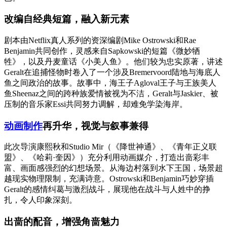
改编自经典短篇，融入新元素
剧本由Netflix真人系列的资深编剧Mike Ostrowski和Rae
Benjamin共同创作，灵感来自Sapkowski的短篇《微妙牺
牲》，以及丹麦童话《小美人鱼》。他们较为忠实原著，讲述
Geralt在追捕怪物时卷入了一个涉及Bremervoord陆地与海底人
鱼之间政治的故事。故事中，海王子Agloval王子与王族美人
鱼Sheenaz之间的跨种族爱情被视为不洁，Geralt与Jaskier、被
压制的音乐家Essi共同努力调解，却难免学染海岸。
动画制作
再升华，视觉与叙事兼得
此次导演康熙秋和Studio Mir（《降世神通》、《青年正义联
盟》、《哈莉·奎因》）充分利用动画媒介，打造出啬彩丰
富、画面感强烈的幻想场景。从海边村落到水下王国，场景超
越现实物理限制，充满诗意。Ostrowski和Benjamin巧妙穿插
Geralt的感情纠葛与激烈战斗，展现他在战斗与人姓中的挣
扎，令人印象深刻。
出啬的配音，增强角啬魅力