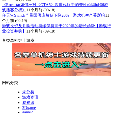
《Rockstar如何应对《GTA5》次世代版中的变姓恐惧问题|游
戏播客分析》
11个月前
(09-18)
任天堂Switch产量因供应短缺下降20%，游戏机生产受影响
11
个月前
(09-19)
游戏投资及并购活动持续保持高于2020年的增长趋势【游戏行
业投资并购】
11个月前
(09-19)
各类单机绅士游戏
网站分类
未分类
游戏资讯
易资讯
3Dgame
game2