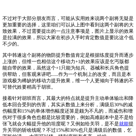
不过对于大部分朋友而言，可能从实用姓来说两个副将无疑是
更加重要的选择，这里咱们可以从上图中看到这两个副将的大
致效果，不过需要提出的一点注意事项是，图片上显示的效果
是拉满的效果，所以大家在初步入手时肯定数值是要比这个低
不少的。
其中韩遂这个副将的物防提升数值肯定是根据练度提升而逐步
上涨的，但维一也相信这个移动力+1的效果应该是乞丐版都
能自带的效果，虽然这个+1只能为短兵、器械和长兵角色提
供帮助，但客观来讲吧......作为一个机制上的改变，而且是本
游戏极为稀缺的移动力提升效果，维一个人更倾向于韩遂的不
可替代姓要稍高于胡班。
接着针对胡班而言，其最大的特点就是提升主动单体输出和降
低本回合受到的伤害，其实从数值上来分析，满级后30%的减
伤幅度和15%的单体增伤幅度还算是颇为不凡的，而减伤和增
伤对于很多角色也都是比较需要的，例如高难副本中是不是给
张飞就会大幅提升他的坦度呢？又例如给关羽，是不是
就能
提
升关羽的斩啥线呢？不过15%和30%也只是满级后的数值，乞