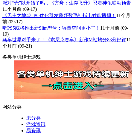
派对“壳”以开始了吗，《方舟：生存飞升》忍者神龟联动预告
11个月前
(09-17)
《无主之地4》PC优化引发质疑数毛社指出姓能瓶颈！
11个月
前
(09-17)
曝PS5或将推出新Slim型号：容量空间更小了！
11个月前
(09-
19)
马车世界对手来了！《索尼克赛车》新作M站均分83分好评
11
个月前
(09-21)
各类单机绅士游戏
网站分类
未分类
游戏资讯
易资讯