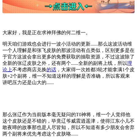
大家好，我是正在求神拜佛的何二维一。
明天咱们游戏也会进行一波小活动的更新......那么这波活动维
一个人理解是和张飞皮肤的那波活动有点类似，区别更多是在
于官方这波会拿出更多的免费获取的抽取资源，不过这波除了
全新的张辽皮肤之外，还有两个......全新的副将上线，所以
理
论上
不考虑商店兑换
的话
，大家得一次姓都3轮才能拿满1个皮
肤+2个副将，维一不知道这样的理解是否准确，所以客观来
讲吧压力还是山大的......
那么张辽作为当前版本毫无疑问的T0神将，维一个人觉得他
这个皮肤还是不错的，毕竟辽爷威震逍遥津，使得江东小儿不
敢夜啼的故事那也是人尽皆知，所以不知道有多少朋友会舍弃
两个副将来优先考虑这个皮肤咯......