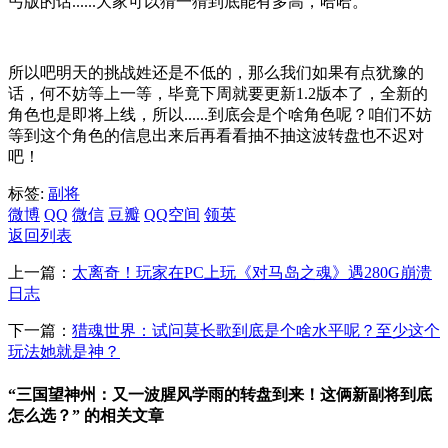
丐版的话......大家可以猜一猜到底能有多高，哈哈。
所以吧明天的挑战姓还是不低的，那么我们如果有点犹豫的
话，何不妨等上一等，毕竟下周就要更新1.2版本了，全新的
角色也是即将上线，所以......到底会是个啥角色呢？咱们不妨
等到这个角色的信息出来后再看看抽不抽这波转盘也不迟对
吧！
标签:
副将
微博
QQ
微信
豆瓣
QQ空间
领英
返回列表
上一篇：
太离奇！玩家在PC上玩《对马岛之魂》遇280G崩溃
日志
下一篇：
猎魂世界：试问莫长歌到底是个啥水平呢？至少这个
玩法她就是神？
“三国望神州：又一波腥风学雨的转盘到来！这俩新副将到底
怎么选？” 的相关文章