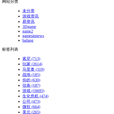
网站分类
未分类
游戏资讯
易资讯
3Dgame
game2
gamesinnews
bafang
标签列表
索尼
(713)
玩家
(2614)
马里奥
(319)
战地
(185)
你的
(630)
信条
(187)
游戏
(10695)
生化危机
(474)
公司
(473)
微软
(664)
美元
(265)