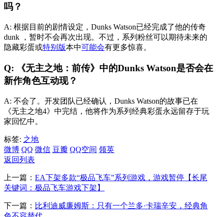
吗？
A: 根据目前的剧情设定，Dunks Watson已经完成了他的传奇
dunk ，暂时不会再次出现。不过，系列粉丝可以期待未来的
隐藏彩蛋或
特别版
本中
可能会
有更多惊喜。
Q: 《无主之地：前传》中的Dunks Watson是否会在
新作角色互动现？
A: 不会了。开发团队已经确认，Dunks Watson的故事已在
《无主之地4》中完结，他将作为系列经典彩蛋永远留存于玩
家回忆中。
标签:
之地
微博
QQ
微信
豆瓣
QQ空间
领英
返回列表
上一篇：
EA下架多款“极品飞车”系列游戏，游戏暂停【长尾
关键词：极品飞车游戏下架】
下一篇：
比利迪威廉姆斯：只有一个兰多·卡瑞辛安，经典角
色不容替代