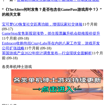
“《TheAlters何时发售？是否包含在GamePass游戏库中？》”
的相关文章
宝可梦GO恢复社交距离功能，增强玩家社交体验
11个月前
(09-17)
GameStop发售新股迎涨势，抓住股票飙升机会助推股价提升
11个月前
(09-18)
Embracer收购包括CrazyLabs等在内的八家工作室，游戏开发
公司扩张战略
11个月前
(09-18)
英国游戏产业2022年统计调查发布—行业现状全面解析
11个月
前
(09-18)
各类单机绅士游戏