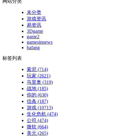
网站分类
未分类
游戏资讯
易资讯
3Dgame
game2
gamesinnews
bafang
标签列表
索尼
(714)
玩家
(2621)
马里奥
(319)
战地
(185)
你的
(630)
信条
(187)
游戏
(10713)
生化危机
(474)
公司
(474)
微软
(664)
美元
(265)