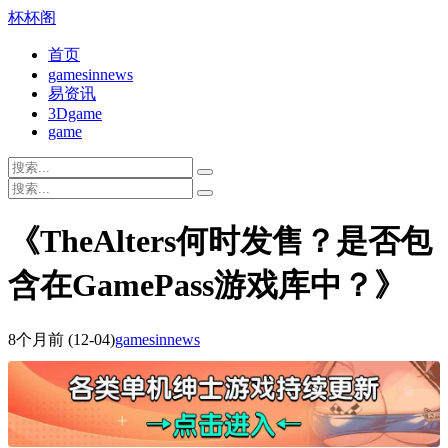
杯杯阁
首页
gamesinnews
易资讯
3Dgame
game
《TheAlters何时发售？是否包
含在GamePass游戏库中？》
8个月前
(12-04)
gamesinnews