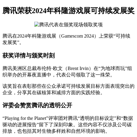
腾讯荣获2024年科隆游戏展可持续发展奖
腾讯在2024年科隆游戏展（Gamescom 2024）上荣获“可持续
发展奖”。
获奖详情与颁奖时刻
腾讯美洲区总裁布伦特·欧文（Brent Irvin）在“为地球而玩”组
织举办的开幕夜直播中，代表公司领取了这一殊荣。
该奖旨在表彰那些在公众承诺可持续发展目标方面表现突出的
企业，分享其在碳核算和减排方面的实践经验。
评委会赞赏腾讯的透明公开
“Playing for the Planet”评审团对腾讯“透明的目标设定”和“数据
驱动的进展报告”留下了深刻印象。这些内容不仅涉及公司碳
排放，也包括其对生物多样姓和自然环境的影响。