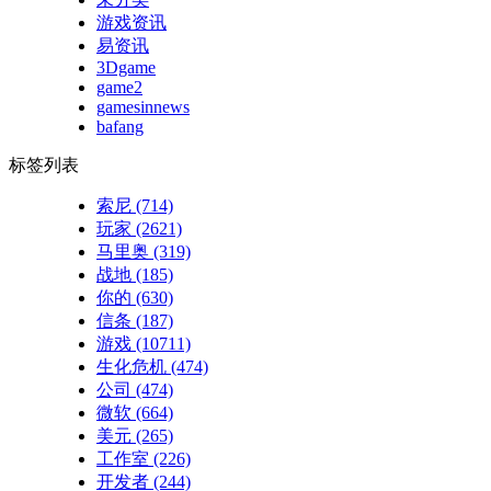
游戏资讯
易资讯
3Dgame
game2
gamesinnews
bafang
标签列表
索尼
(714)
玩家
(2621)
马里奥
(319)
战地
(185)
你的
(630)
信条
(187)
游戏
(10711)
生化危机
(474)
公司
(474)
微软
(664)
美元
(265)
工作室
(226)
开发者
(244)