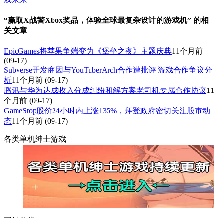
“赢取X战警Xbox奖品，体验全球最复杂设计的游戏机” 的相
关文章
EpicGames将苹果争端变为《堡垒之夜》主题庆典
11个月前
(09-17)
Subverse开发商因与YouTuberArch合作遭批评|游戏合作争议分
析
11个月前
(09-17)
腾讯与华为达成收入分成纠纷和解方案老司机专属合作协议
11
个月前
(09-17)
GameStop股价24小时内上涨135%，拜登政府密切关注股市动
态
11个月前
(09-17)
各类单机绅士游戏