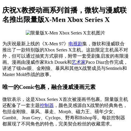
庆祝X教授动画系列首播，微软与漫威联
名推出限量版X-Men Xbox Series X
为庆祝最新上线的《X-Men 97》
电视剧
集，微软和漫威联合
推出了一款特别版的Xbox Series X主机。这款限定主机虽不对
外，但可以通过抽奖方式获得，附带一套受剧集启发的有限漫
画。漫画由漫威作家Rich Douek和
艺术家
Paco Diaz合作完成，
讲述了镭she眼、金刚狼、暴风和其他X战警成员与Sentinels和
Master Mold作战的故事。
唯一的Comic包裹，融合漫威漫画元素
微软表示，这是Xbox Series X首次被漫画书包裹。限量版主机
还配备了一套主题
控制器
，颜色灵感源自X战警的经典角色，
包括金刚狼、暴风、暴走、Morph、磁力王、禧年少女、
Gambit、 Jean Grey、Cyclops、野寿和Bishop等。每款控制器
都展现了不同角色的特色，完美契合粉丝的收藏需求。