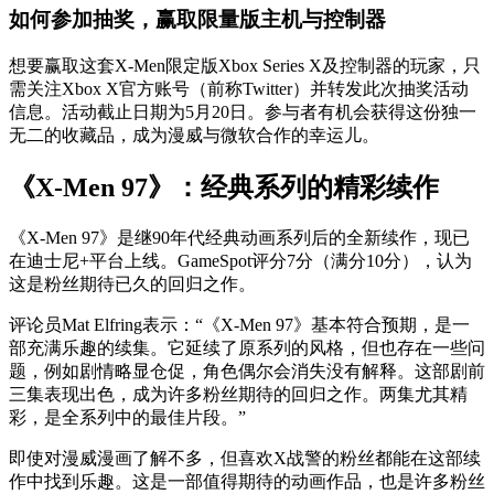
如何参加抽奖，赢取限量版主机与控制器
想要赢取这套X-Men限定版Xbox Series X及控制器的玩家，只
需关注Xbox X官方账号（前称Twitter）并转发此次抽奖活动
信息。活动截止日期为5月20日。参与者有机会获得这份独一
无二的收藏品，成为漫威与微软合作的幸运儿。
《X-Men 97》：经典系列的精彩续作
《X-Men 97》是继90年代经典动画系列后的全新续作，现已
在迪士尼+平台上线。GameSpot评分7分（满分10分），认为
这是粉丝期待已久的回归之作。
评论员Mat Elfring表示：“《X-Men 97》基本符合预期，是一
部充满乐趣的续集。它延续了原系列的风格，但也存在一些问
题，例如剧情略显仓促，角色偶尔会消失没有解释。这部剧前
三集表现出色，成为许多粉丝期待的回归之作。两集尤其精
彩，是全系列中的最佳片段。”
即使对漫威漫画了解不多，但喜欢X战警的粉丝都能在这部续
作中找到乐趣。这是一部值得期待的动画作品，也是许多粉丝