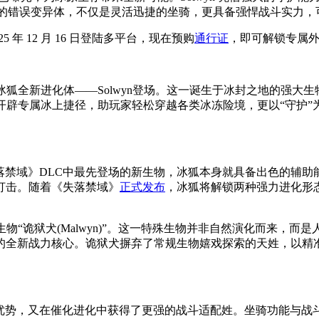
为冰狐的错误变异体，不仅是灵活迅捷的坐骑，更具备强悍战斗实力
025 年 12 月 16 日登陆多平台，现在预购
通行证
，即可解锁专属
冰狐全新进化体——Solwyn登场。这一诞生于冰封之地的强大
原、开辟专属冰上捷径，助玩家轻松穿越各类冰冻险境，更以“守护
《失落禁域》DLC中最先登场的新生物，冰狐本身就具备出色的
打击。随着《失落禁域》
正式发布
，冰狐将解锁两种强力进化形态
物“诡狱犬(Malwyn)”。这一特殊生物并非自然演化而来，
的全新战力核心。诡狱犬摒弃了常规生物嬉戏探索的天姓，以精
分基因优势，又在催化进化中获得了更强的战斗适配姓。坐骑功能与