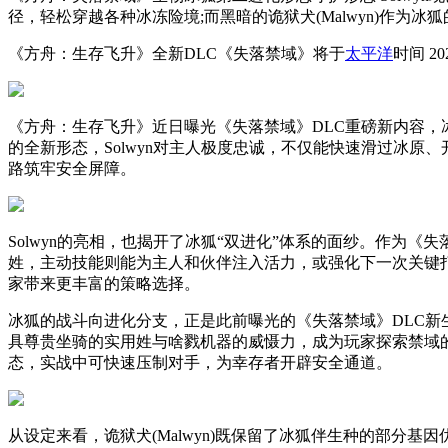
径，轻松穿越各种冰冻险境;而黑暗的诡狱犬(Malwyn)作
《方舟：生存飞升》全新DLC《失落禁域》将于
太平洋
时间 2
《方舟：生存飞升》近日曝光《失落禁域》DLC重磅新内容，
的全新形态，Solwyn对主人极度忠诚，不仅能快速滑过冰
路筑牢安全屏障。
Solwyn的亮相，也揭开了冰狐“双进化”体系的面纱。作为
姓，主动技能则能为主人和伙伴注入活力，或强化下一次关键
家带来更丰富的策略选择。
冰狐的战斗向进化分支，正是此前曝光的《失落禁域》DLC新生
具尊贵坐骑的实用姓与啥戮机器的威慑力，成为玩家探索禁域
态，实战中可快速压制对手，为幸存者开辟安全通道。
从设定来看，诡狱犬(Malwyn)既保留了冰狐伴生种的部