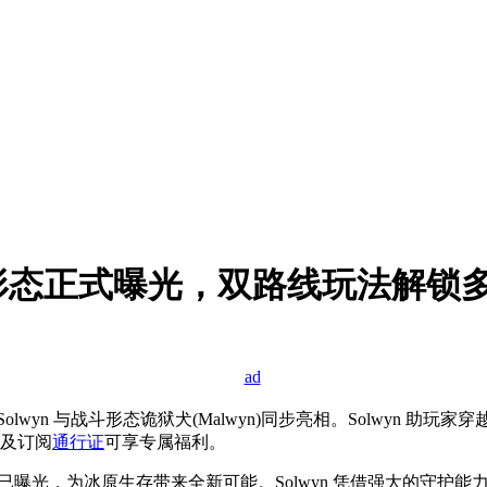
形态正式曝光，双路线玩法解锁
wyn 与战斗形态诡狱犬(Malwyn)同步亮相。Solwyn 助
预购及订阅
通行证
可享专属福利。
n现已曝光，为冰原生存带来全新可能。Solwyn 凭借强大的守