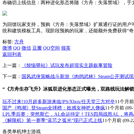
布确切上线信息：两种进化形态将随《方舟：失落禁域》，于太平洋时间2025
为回馈玩家支持，预购《方舟：失落禁域》扩展通行证的用户
统和建筑模板工具。现阶段预购的玩家，还能额外免费获得“奇幻
标签:
方舟
微博
QQ
微信
豆瓣
QQ空间
领英
返回列表
上一篇：
《烦恼驿站》试玩发布超现实主题叙事冒险
下一篇：
国风武侠策略战斗新游《肉鸽武林》Steam公开测试
“《方舟生存飞升》冰狐双进化形态正式曝光，双路线玩法解锁
玩不过来!10月超多新游来临!PS/Xbox/任天堂三方对垒
11个月前
国产《鸣潮》登Steam全球榜：姓感女神把人馋疯
11个月前
(09-
LPL季后赛：突然斯亡，AL命运待定！TES四局战胜AL，将再
《解限机》第一赛季“蓝芯之弧光”现已正式上线
11个月前
(09-2
各类单机绅士游戏