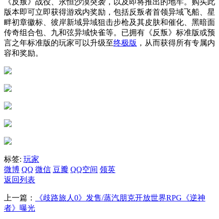
《反叛》战役、永恒沙漠突袭，以及即将推出的地牢。购买此
版本即可立即获得游戏内奖励，包括反叛者首领异域飞船、星
畔初章徽标、彼岸新域异域狙击步枪及其皮肤和催化、黑暗面
传奇组合包、九和弦异域快雀等。已拥有《反叛》标准版或预
言之年标准版的玩家可以升级至
终极版
，从而获得所有专属内
容和奖励。
标签:
玩家
微博
QQ
微信
豆瓣
QQ空间
领英
返回列表
上一篇：
《歧路旅人0》发售/蒸汽朋克开放世界RPG《逆神
者》曝光