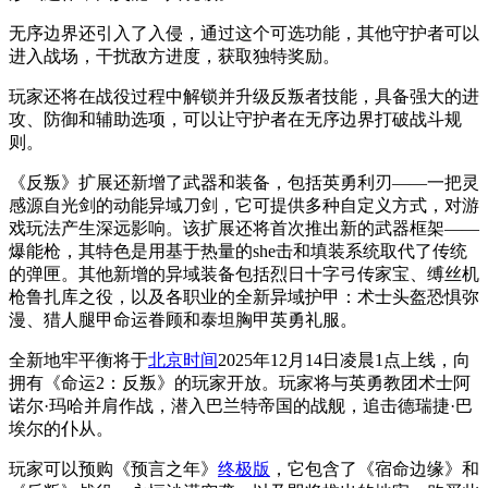
无序边界还引入了入侵，通过这个可选功能，其他守护者可以
进入战场，干扰敌方进度，获取独特奖励。
玩家还将在战役过程中解锁并升级反叛者技能，具备强大的进
攻、防御和辅助选项，可以让守护者在无序边界打破战斗规
则。
《反叛》扩展还新增了武器和装备，包括英勇利刃——一把灵
感源自光剑的动能异域刀剑，它可提供多种自定义方式，对游
戏玩法产生深远影响。该扩展还将首次推出新的武器框架——
爆能枪，其特色是用基于热量的she击和填装系统取代了传统
的弹匣。其他新增的异域装备包括烈日十字弓传家宝、缚丝机
枪鲁扎库之役，以及各职业的全新异域护甲：术士头盔恐惧弥
漫、猎人腿甲命运眷顾和泰坦胸甲英勇礼服。
全新地牢平衡将于
北京时间
2025年12月14日凌晨1点上线，向
拥有《命运2：反叛》的玩家开放。玩家将与英勇教团术士阿
诺尔·玛哈并肩作战，潜入巴兰特帝国的战舰，追击德瑞捷·巴
埃尔的仆从。
玩家可以预购《预言之年》
终极版
，它包含了《宿命边缘》和