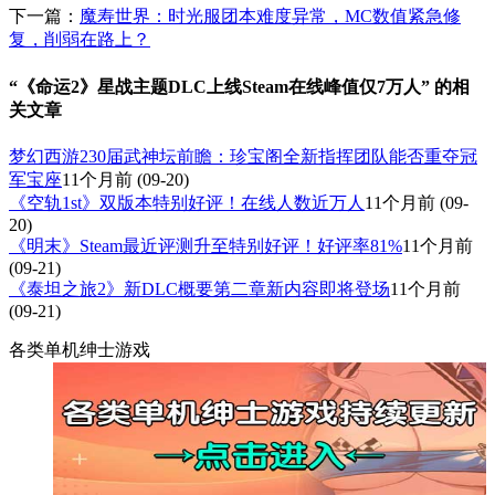
下一篇：
魔寿世界：时光服团本难度异常，MC数值紧急修
复，削弱在路上？
“《命运2》星战主题DLC上线Steam在线峰值仅7万人” 的相
关文章
梦幻西游230届武神坛前瞻：珍宝阁全新指挥团队能否重夺冠
军宝座
11个月前
(09-20)
《空轨1st》双版本特别好评！在线人数近万人
11个月前
(09-
20)
《明末》Steam最近评测升至特别好评！好评率81%
11个月前
(09-21)
《泰坦之旅2》新DLC概要第二章新内容即将登场
11个月前
(09-21)
各类单机绅士游戏