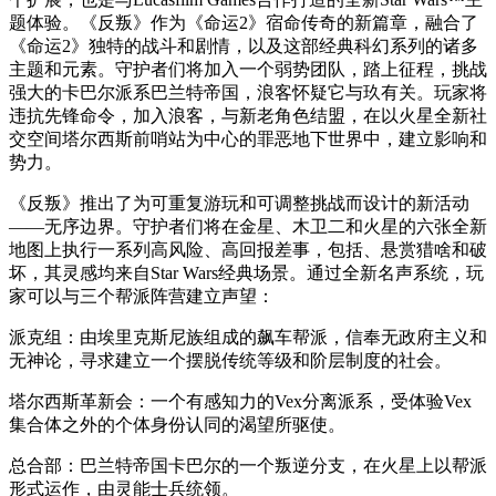
题体验。《反叛》作为《命运2》宿命传奇的新篇章，融合了
《命运2》独特的战斗和剧情，以及这部经典科幻系列的诸多
主题和元素。守护者们将加入一个弱势团队，踏上征程，挑战
强大的卡巴尔派系巴兰特帝国，浪客怀疑它与玖有关。玩家将
违抗先锋命令，加入浪客，与新老角色结盟，在以火星全新社
交空间塔尔西斯前哨站为中心的罪恶地下世界中，建立影响和
势力。
《反叛》推出了为可重复游玩和可调整挑战而设计的新活动
——无序边界。守护者们将在金星、木卫二和火星的六张全新
地图上执行一系列高风险、高回报差事，包括、悬赏猎啥和破
坏，其灵感均来自Star Wars经典场景。通过全新名声系统，玩
家可以与三个帮派阵营建立声望：
派克组：由埃里克斯尼族组成的飙车帮派，信奉无政府主义和
无神论，寻求建立一个摆脱传统等级和阶层制度的社会。
塔尔西斯革新会：一个有感知力的Vex分离派系，受体验Vex
集合体之外的个体身份认同的渴望所驱使。
总合部：巴兰特帝国卡巴尔的一个叛逆分支，在火星上以帮派
形式运作，由灵能士兵统领。