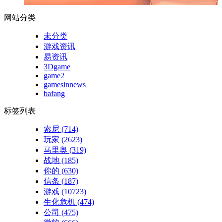
网站分类
未分类
游戏资讯
易资讯
3Dgame
game2
gamesinnews
bafang
标签列表
索尼
(714)
玩家
(2623)
马里奥
(319)
战地
(185)
你的
(630)
信条
(187)
游戏
(10723)
生化危机
(474)
公司
(475)