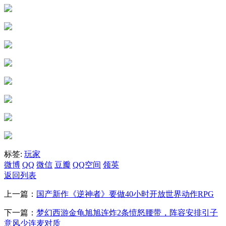
标签:
玩家
微博
QQ
微信
豆瓣
QQ空间
领英
返回列表
上一篇：
国产新作《逆神者》要做40小时开放世界动作RPG
下一篇：
梦幻西游金龟旭旭连炸2条愤怒腰带，阵容安排引子
意风少连麦对质