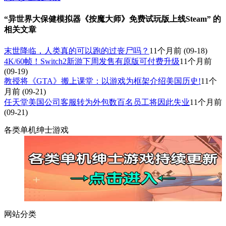
“异世界大保健模拟器《按魔大师》免费试玩版上线Steam” 的
相关文章
末世降临，人类真的可以跑的过丧尸吗？
11个月前
(09-18)
4K/60帧！Switch2新游下周发售有原版可付费升级
11个月前
(09-19)
教授将《GTA》搬上课堂：以游戏为框架介绍美国历史!
11个
月前
(09-21)
任天堂美国公司客服转为外包数百名员工将因此失业
11个月前
(09-21)
各类单机绅士游戏
网站分类