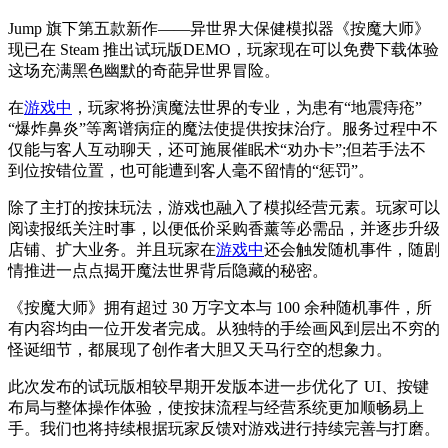
Jump 旗下第五款新作——异世界大保健模拟器《按魔大师》
现已在 Steam 推出试玩版DEMO，玩家现在可以免费下载体验
这场充满黑色幽默的奇葩异世界冒险。
在
游戏中
，玩家将扮演魔法世界的专业，为患有“地震痔疮”
“爆炸鼻炎”等离谱病症的魔法使提供按抹治疗。服务过程中不
仅能与客人互动聊天，还可施展催眠术“劝办卡”;但若手法不
到位按错位置，也可能遭到客人毫不留情的“惩罚”。
除了主打的按抹玩法，游戏也融入了模拟经营元素。玩家可以
阅读报纸关注时事，以便低价采购香薰等必需品，并逐步升级
店铺、扩大业务。并且玩家在
游戏中
还会触发随机事件，随剧
情推进一点点揭开魔法世界背后隐藏的秘密。
《按魔大师》拥有超过 30 万字文本与 100 余种随机事件，所
有内容均由一位开发者完成。从独特的手绘画风到层出不穷的
怪诞细节，都展现了创作者大胆又天马行空的想象力。
此次发布的试玩版相较早期开发版本进一步优化了 UI、按键
布局与整体操作体验，使按抹流程与经营系统更加顺畅易上
手。我们也将持续根据玩家反馈对游戏进行持续完善与打磨。