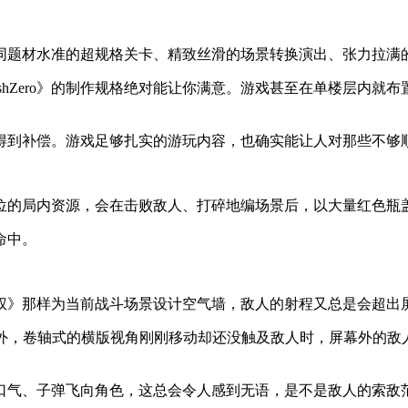
题材水准的超规格关卡、精致丝滑的场景转换演出、张力拉满的
shZero》的制作规格绝对能让你满意。游戏甚至在单楼层内
得到补偿。游戏足够扎实的游玩内容，也确实能让人对那些不够
位的局内资源，会在击败敌人、打碎地编场景后，以大量红色瓶
命中。
绝对魔权》那样为当前战斗场景设计空气墙，敌人的射程又总是会超
幕外，卷轴式的横版视角刚刚移动却还没触及敌人时，屏幕外的敌
口气、子弹飞向角色，这总会令人感到无语，是不是敌人的索敌