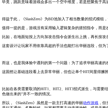
毕竟，跳跃意味着游戏会多出一个空中维度，若是想聚焦于高
得益于此，《SlashZero》为BD池加入了相当数量的招式
值得一提的是，游戏没有采用输入逻辑复杂的搓招指令，而是
比如，在地面短按上方向加攻击指令会派生出上挑，再长按攻
这套设计让玩家不用依靠高超的手法也能打出华丽连段，但为了
而这，也是我体验中遇到的第一个问题：为了追求华丽高速的
这固然让基础连段看上去异常华丽，但也让单个HIT间显得臃
比如在各类需要取消的HIT1、HIT2、HIT3招式派生，
色做出来的”并不一致的情况。
所以，《SlashZero》虽然是一款主打高速的华丽
动作游戏
，但
是行不通的。多数时候，玩家都需要主动选择放帧，或是干脆