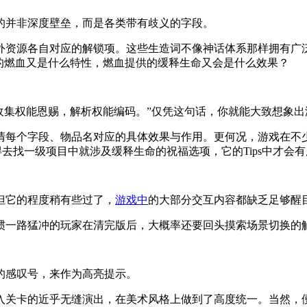
的并非深度壁垒，而是各类带有歧义的字段。
外资源各自对应的解锁项。这些生造词不像神话体系那样拥有广泛
的燃血又是什么特性，燃血提供的缓释生命又会是什么效果？
，收集权能恩赐，解析权能编码。”仅凭这句话，你就能大致想象
每个字段、物品名对应的具体效果与作用。更何况，游戏在不少关
得去找一级项目中就涉及缓释生命的祝福选项，它的Tips中才会
但它的程度稍有些过了，
游戏中
的大部分交互内容都缺乏足够醒
惯一路猛冲的玩家在清完版后，大概率还要回头摸索场景切换的
的感叹号，来作为高亮提示。
入关卡的近乎无缝演出，在美术风格上做到了高度统一。当然，