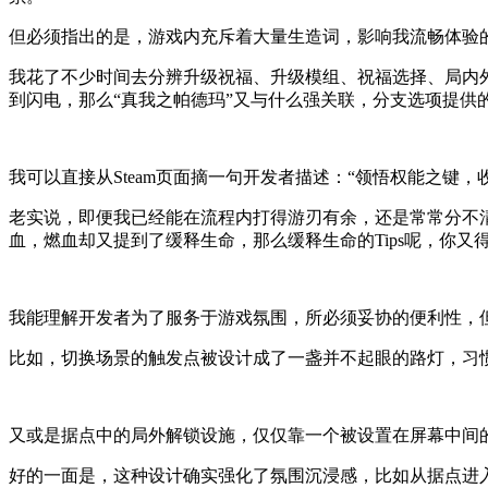
但必须指出的是，游戏内充斥着大量生造词，影响我流畅体验
我花了不少时间去分辨升级祝福、升级模组、祝福选择、局内
到闪电，那么“真我之帕德玛”又与什么强关联，分支选项提供
我可以直接从Steam页面摘一句开发者描述：“领悟权能之键
老实说，即便我已经能在流程内打得游刃有余，还是常常分不清
血，燃血却又提到了缓释生命，那么缓释生命的Tips呢，你又
我能理解开发者为了服务于游戏氛围，所必须妥协的便利性，
比如，切换场景的触发点被设计成了一盏并不起眼的路灯，习
又或是据点中的局外解锁设施，仅仅靠一个被设置在屏幕中间
好的一面是，这种设计确实强化了氛围沉浸感，比如从据点进