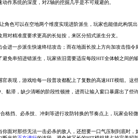
速动作系统的深度，对Z轴的挖掘几乎是不可规避的。
模组，让角色可以在空地两个维度实现进阶派生，玩家也能借此构筑
改用对精准度要求更高的长短按，来区分招式派生分支。
击会进一步派生快速终结攻击；而在地面长按上方向加攻击指令
避免串招进错派生，玩家依旧需要适应每段HIT全体帧之间的
感官表现，游戏给每一段普攻都配上了复数的高速HIT模组。这
肿、黏滞，缺少清晰的阶段性顿挫，进而让输入窗口暴露出了些
与需要结合格挡、必杀技、冲刺等进行攻防转换的节奏点上，玩家会轻
当你面对那些无法一击必杀的敌人，还想要一口气压制到底时，
中断当前
正在进行
的连段，避免被冗长的HIT模组挤占掉完美招