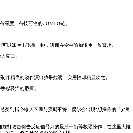
出有深度、有技巧性的COMBO链。
则可以派生出飞身上挑，进而在空中追加派生上旋普攻。
输入窗口。
些制作精良的动作演出效果拉满，实用性却稍显次之。
许手感轻浮的瑕疵。
微感受到指令输入区间与预期不符，偶尔会出现“想操作的”与“角
如连打攻击键去反应信号灯的最后一帧等极限操作，在这里大概
架、冲刺、必杀技等指令的输入时机。