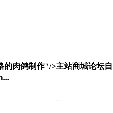
规格的肉鸽制作"/>主站商城论坛自运
..