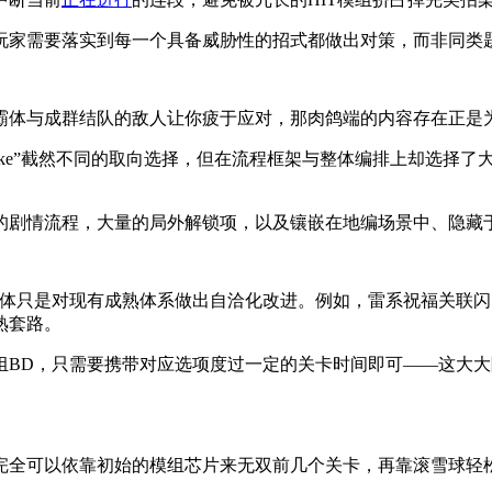
拆解，玩家需要落实到每一个具备威胁性的招式都做出对策，而非同
霸体与成群结队的敌人让你疲于应对，那肉鸽端的内容存在正是
帝斯Like”截然不同的取向选择，但在流程框架与整体编排上却选
进的剧情流程，大量的局外解锁项，以及镶嵌在地编场景中、隐藏
惊喜，大体只是对现有成熟体系做出自洽化改进。例如，雷系祝福关
熟套路。
分模组BD，只需要携带对应选项度过一定的关卡时间即可——这大
，玩家完全可以依靠初始的模组芯片来无双前几个关卡，再靠滚雪球