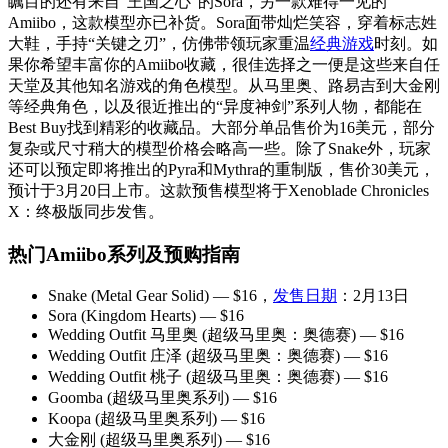
瞩目的还有来自“王国之心”的Sora，另一款难得一见的
Amiibo，这款模型亦已补货。Sora面带灿烂笑容，穿着标志姓
大鞋，手持“关键之刃”，仿佛带领玩家重温
经典游戏
时刻。如
果你希望丰富你的Amiibo收藏，很佳选择之一便是这些来自任
天堂及其他知名游戏的角色模型。从马里奥、路易吉到大金刚
等经典角色，以及很近推出的“异度神剑”系列人物，都能在
Best Buy找到精彩的收藏品。大部分单品售价为16美元，部分
复杂或尺寸稍大的模型价格会略高一些。除了Snake外，玩家
还可以预定即将推出的Pyra和Mythra的重制版，售价30美元，
预计于3月20日上市。这款预售模型将于Xenoblade Chronicles
X：终极版同步发售。
热门Amiibo系列及预购指南
Snake (Metal Gear Solid) — $16，
发售日期
：2月13日
Sora (Kingdom Hearts) — $16
Wedding Outfit 马里奥 (超级马里奥：奥德赛) — $16
Wedding Outfit 庄泽 (超级马里奥：奥德赛) — $16
Wedding Outfit 桃子 (超级马里奥：奥德赛) — $16
Goomba (超级马里奥系列) — $16
Koopa (超级马里奥系列) — $16
大金刚 (超级马里奥系列) — $16