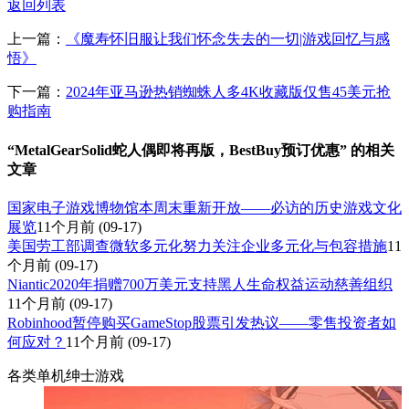
返回列表
上一篇：
《魔寿怀旧服让我们怀念失去的一切|游戏回忆与感
悟》
下一篇：
2024年亚马逊热销蜘蛛人多4K收藏版仅售45美元抢
购指南
“MetalGearSolid蛇人偶即将再版，BestBuy预订优惠” 的相关
文章
国家电子游戏博物馆本周末重新开放——必访的历史游戏文化
展览
11个月前
(09-17)
美国劳工部调查微软多元化努力关注企业多元化与包容措施
11
个月前
(09-17)
Niantic2020年捐赠700万美元支持黑人生命权益运动慈善组织
11个月前
(09-17)
Robinhood暂停购买GameStop股票引发热议——零售投资者如
何应对？
11个月前
(09-17)
各类单机绅士游戏