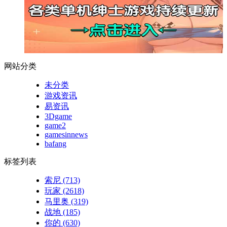
网站分类
未分类
游戏资讯
易资讯
3Dgame
game2
gamesinnews
bafang
标签列表
索尼
(713)
玩家
(2618)
马里奥
(319)
战地
(185)
你的
(630)