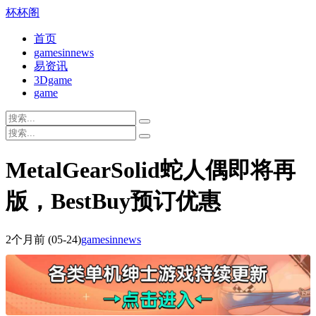
杯杯阁
首页
gamesinnews
易资讯
3Dgame
game
MetalGearSolid蛇人偶即将再
版，BestBuy预订优惠
2个月前
(05-24)
gamesinnews