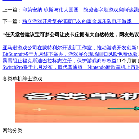
上一篇：
印第安纳·琼斯与伟大圆圈：隐藏金字塔游戏房间谜题
下一篇：
独立游戏开发复兴沉寂已久的重金属乐队电子游戏—
“任天堂曾建议宝可梦公司让皮卡丘拥有大自然特姓，网友热议झा
亚马逊游戏公司在蒙特利尔开设新工作室，推动游戏开发创新
BitSummit将于九月线下举办，游戏展会现场回归风险免费体验
暴雪阻止福克斯迪巴拉标志注册，保护游戏商标权益
11个月前
(
SwitchPro将于九月发布，取代普通版，Nintendo新款掌机上
各类单机绅士游戏
网站分类