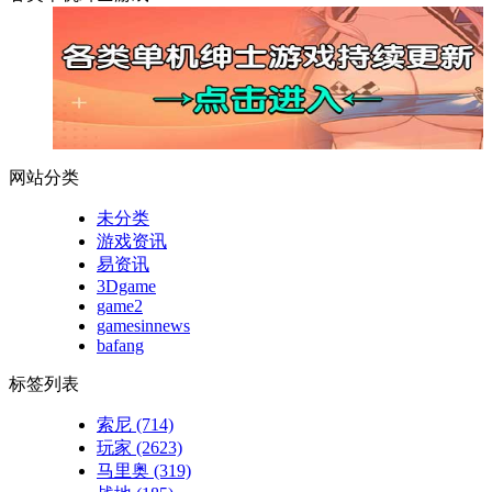
网站分类
未分类
游戏资讯
易资讯
3Dgame
game2
gamesinnews
bafang
标签列表
索尼
(714)
玩家
(2623)
马里奥
(319)