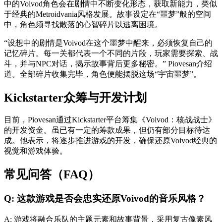
中的Voivod角色会在剧情中不断变化形态，获取新能力，类似
于经典的Metroidvania风格发展。故事设定在“噩梦”般的空间
中，角色须寻找散落的心智碎片以逃离困境。
“设想中的剧情是Voivod在这个噩梦中醒来，必须恢复自己的
记忆碎片。每一关都代表一个不同的片段，玩家需要探索、战
斗，并与NPC对话，揭示故事背后更多秘密。” Piovesan介绍
道。全部碎片收集完毕，角色便能摆脱这场“宇宙噩梦”。
Kickstarter众筹与开发计划
目前，Piovesan通过Kickstarter平台筹集《Voivod：核战战士》
的开发资金。虽已有一定的筹款成果，但仍有部分目标待达
成。他表示，将逐步推进游戏的开发，确保还原Voivod经典的
视觉和游戏体验。
常见问答（FAQ）
Q: 这款游戏是否会忠实还原Voivod的音乐风格？
A: 游戏将融合乐队的主题元素和故事背景，采用复古像素风