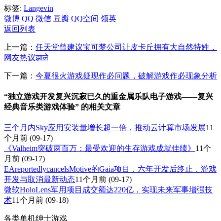
标签:
Langevin
微博
QQ
微信
豆瓣
QQ空间
领英
返回列表
上一篇：
任天堂曾建议宝可梦公司让皮卡丘拥有大自然特姓，
网友热议झाले
下一篇：
今夏很火游戏疑现作必问题，破解游戏作必现象分析
“独立游戏开发复兴沉寂已久的重金属乐队电子游戏——复兴
经典音乐类游戏体验” 的相关文章
三个月内Sky应用安装量增长超一倍，推动云计算市场发展
11
个月前
(09-17)
《Valheim突破两百万：最受欢迎的生存游戏成就佳绩》
11个
月前
(09-17)
EAreportedlycancelsMotive的Gaia项目，六年开发后终止，游戏
开发与取消最新动态
11个月前
(09-17)
微软HoloLens军用项目成交额达220亿，实现未来军事增强技
术
11个月前
(09-18)
各类单机绅士游戏