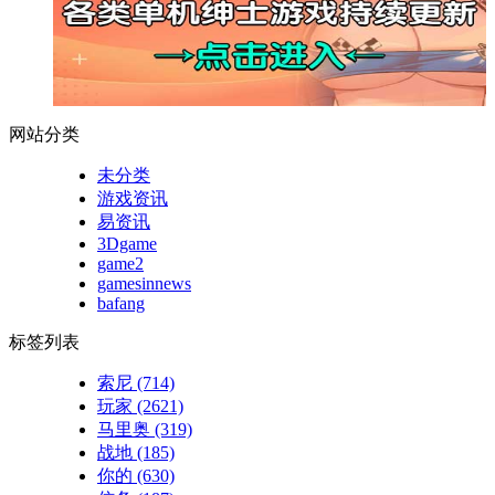
网站分类
未分类
游戏资讯
易资讯
3Dgame
game2
gamesinnews
bafang
标签列表
索尼
(714)
玩家
(2621)
马里奥
(319)
战地
(185)
你的
(630)