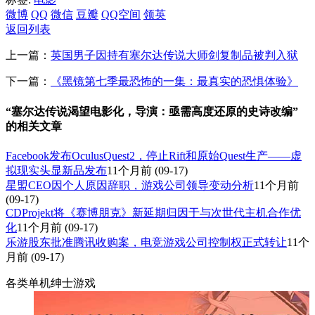
微博
QQ
微信
豆瓣
QQ空间
领英
返回列表
上一篇：
英国男子因持有塞尔达传说大师剑复制品被判入狱
下一篇：
《黑镜第七季最恐怖的一集：最真实的恐惧体验》
“塞尔达传说渴望电影化，导演：亟需高度还原的史诗改编”
的相关文章
Facebook发布OculusQuest2，停止Rift和原始Quest生产——虚
拟现实头显新品发布
11个月前
(09-17)
星盟CEO因个人原因辞职，游戏公司领导变动分析
11个月前
(09-17)
CDProjekt将《赛博朋克》新延期归因于与次世代主机合作优
化
11个月前
(09-17)
乐游股东批准腾讯收购案，电竞游戏公司控制权正式转让
11个
月前
(09-17)
各类单机绅士游戏