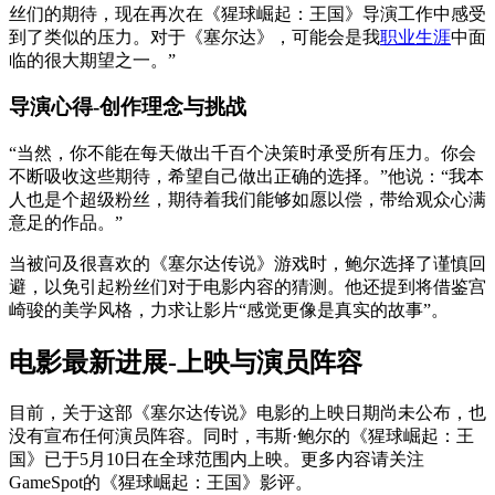
丝们的期待，现在再次在《猩球崛起：王国》导演工作中感受
到了类似的压力。对于《塞尔达》，可能会是我
职业生涯
中面
临的很大期望之一。”
导演心得-创作理念与挑战
“当然，你不能在每天做出千百个决策时承受所有压力。你会
不断吸收这些期待，希望自己做出正确的选择。”他说：“我本
人也是个超级粉丝，期待着我们能够如愿以偿，带给观众心满
意足的作品。”
当被问及很喜欢的《塞尔达传说》游戏时，鲍尔选择了谨慎回
避，以免引起粉丝们对于电影内容的猜测。他还提到将借鉴宫
崎骏的美学风格，力求让影片“感觉更像是真实的故事”。
电影最新进展-上映与演员阵容
目前，关于这部《塞尔达传说》电影的上映日期尚未公布，也
没有宣布任何演员阵容。同时，韦斯·鲍尔的《猩球崛起：王
国》已于5月10日在全球范围内上映。更多内容请关注
GameSpot的《猩球崛起：王国》影评。