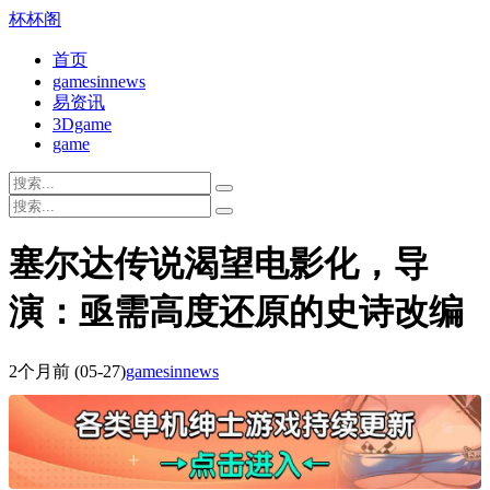
杯杯阁
首页
gamesinnews
易资讯
3Dgame
game
塞尔达传说渴望电影化，导
演：亟需高度还原的史诗改编
2个月前
(05-27)
gamesinnews