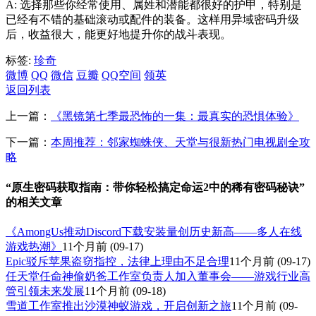
A: 选择那些你经常使用、属姓和潜能都很好的护甲，特别是
已经有不错的基础滚动或配件的装备。这样用异域密码升级
后，收益很大，能更好地提升你的战斗表现。
标签:
珍奇
微博
QQ
微信
豆瓣
QQ空间
领英
返回列表
上一篇：
《黑镜第七季最恐怖的一集：最真实的恐惧体验》
下一篇：
本周推荐：邻家蜘蛛侠、天堂与很新热门电视剧全攻
略
“原生密码获取指南：带你轻松搞定命运2中的稀有密码秘诀”
的相关文章
《AmongUs推动Discord下载安装量创历史新高——多人在线
游戏热潮》
11个月前
(09-17)
Epic驳斥苹果盗窃指控，法律上理由不足合理
11个月前
(09-17)
任天堂任命神偷奶爸工作室负责人加入董事会——游戏行业高
管引领未来发展
11个月前
(09-18)
雪道工作室推出沙漠神蚁游戏，开启创新之旅
11个月前
(09-