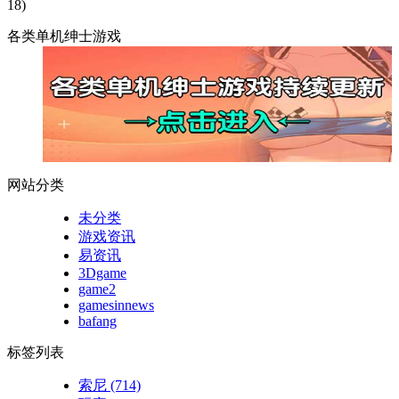
18)
各类单机绅士游戏
网站分类
未分类
游戏资讯
易资讯
3Dgame
game2
gamesinnews
bafang
标签列表
索尼
(714)