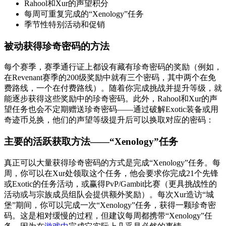
Rahool和Xur的声望积分
每周可重复完成的“Xenology”任务
季节性特别活动和促销
被动获得珍奇密码的方法
每个赛季，赛季通行证上都设有藏有珍奇密码的奖励（例如，
在Revenant赛季的200级奖励中就有三个密码，其中两个在免
费路线，一个在付费路线）。随着你完成挑战并提升等级，就
能逐步获得这些奖励中的珍奇密码。此外，Rahool和Xur的声
望任务也会不定期赠送珍奇密码——通过破解Exotic装备或用
奇迹币兑换，他们的声望等级提升后可以换取对应的密码：
主要的活跃获取方法——“Xenology”任务
真正可以大量获得珍奇密码的方式是完成“Xenology”任务。每
周，你可以在Xur处领取这个任务，他会要求你完成21个先锋
或Exotic的任务活动，或赢得PvP/Gambit比赛（更具挑战性的
活动或与宗族成员组队会提供额外奖励）。每次Xur造访“城
堡”期间，你可以完成一次“Xenology”任务，获得一颗珍奇密
码。这是相对缓慢的过程，但建议每周都携带“Xenology”任