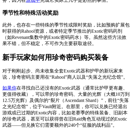
务，因为在
游戏中
完成它实际上几乎是必然的事情。
季节性和特殊活动奖励
此外，也存在一些特殊的季节性或限时奖励，比如预购扩展包
时获得的Rahool资源，或者特定季节推出的Exotic密码药剂
（如Revenant集数中的Exotic密码药水）等。虽然这些方法效
果不错，但不稳定，不可作为主要获取途径。
新手玩家如何用珍奇密码购买装备
对于刚刚起步、尚未收集全套Exotic武器和护甲的新玩家来
说，珍奇密码主要用在“Rahool”商人以及“失落之光纪念馆”。
如果你
在寻找自己还没有的Exotic武器（通常比护甲更有趣、
更值得收藏），可以带的珍奇密码、大量的光辉（大概10万到
12.5万光辉）及偶尔的“裂片（Ascendant Shard）”，前往“失落
之光纪念馆”，位于Vault附近。在那里，你可以兑换已经退出
游戏或已过期的Exotic内容，比如老赛季的特殊装备、旧副本
的珍奇武器，甚至可以获得曾在旧Raid角色互动现过的Exotic
武器——但兑换它们需要额外的240个“征服的战利品”。