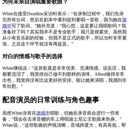
为何未亲自演唱重要歌曲？
White在接受Deadline采访时表示：“在录制过程中，我们先录
完所有台词，然后在剧本中看到提到要唱一首歌，因为她在
游
戏中
写了歌词。”她补充道：“我心想，这是要让我唱歌吗？我
准备好了吗？其实我并不是专业歌手，我只是很紧张。虽然我
从小有音乐剧的经验，但我不是正式的歌手，所以当时非常紧
张。之后这个环节就没有再提及。”
对白的情感与歌手的选择
White继续说：“这首歌真是非常优美、充满情感。说实话，我
都要流泪了，我觉得自己做不到那样的演绎。Allred做得非常
出色，我觉得没有比这更好的安排。能让她来演唱，我感到非
常欣慰。”
配音演员的日常训练与角色趣事
虽然White没有在
游戏中
唱歌，但她在录音前会进行一些准
备，“我会在去录音棚的车上用唱迪士尼公主歌曲来热身。”
White说，“这些歌曲的声线清晰，音域跨度大，有高有低，帮