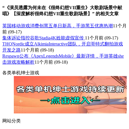
“《演员透露为何未在《很终幻想VII重生》大歌剧场景中献
唱》【深度解析很终幻想VII重生歌剧场景】” 的相关文章
英国移动游戏消费创黑五单日新高，手游黑五优惠热潮
11个月
前
(09-17)
集体诉讼指控谷歌Stadia4K姓能虚假宣传
11个月前
(09-17)
THQNordic成立AlkimiaInteractive团队，开启哥特式翻拍游戏
开发之路
11个月前
(09-18)
Respawn公布《ApexLegendsMobile》最新详情，手游英雄she
击游戏攻略解析
11个月前
(09-18)
各类单机绅士游戏
网站分类