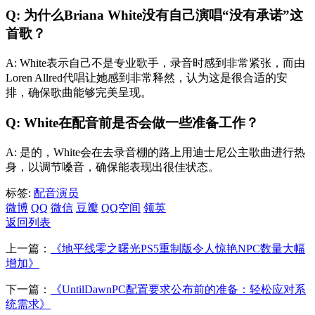
Q: 为什么Briana White没有自己演唱“没有承诺”这
首歌？
A: White表示自己不是专业歌手，录音时感到非常紧张，而由
Loren Allred代唱让她感到非常释然，认为这是很合适的安
排，确保歌曲能够完美呈现。
Q: White在配音前是否会做一些准备工作？
A: 是的，White会在去录音棚的路上用迪士尼公主歌曲进行热
身，以调节嗓音，确保能表现出很佳状态。
标签:
配音演员
微博
QQ
微信
豆瓣
QQ空间
领英
返回列表
上一篇：
《地平线零之曙光PS5重制版令人惊艳NPC数量大幅
增加》
下一篇：
《UntilDawnPC配置要求公布前的准备：轻松应对系
统需求》