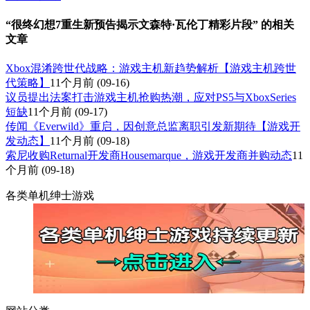
“很终幻想7重生新预告揭示文森特·瓦伦丁精彩片段” 的相关
文章
Xbox混淆跨世代战略：游戏主机新趋势解析【游戏主机跨世
代策略】
11个月前
(09-16)
议员提出法案打击游戏主机抢购热潮，应对PS5与XboxSeries
短缺
11个月前
(09-17)
传闻《Everwild》重启，因创意总监离职引发新期待【游戏开
发动态】
11个月前
(09-18)
索尼收购Returnal开发商Housemarque，游戏开发商并购动态
11
个月前
(09-18)
各类单机绅士游戏