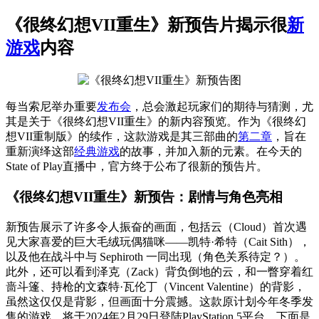
《很终幻想VII重生》新预告片揭示很
新
游戏
内容
每当索尼举办重要
发布会
，总会激起玩家们的期待与猜测，尤
其是关于《很终幻想VII重生》的新内容预览。作为《很终幻
想VII重制版》的续作，这款游戏是其三部曲的
第二章
，旨在
重新演绎这部
经典游戏
的故事，并加入新的元素。在今天的
State of Play直播中，官方终于公布了很新的预告片。
《很终幻想VII重生》新预告：剧情与角色亮相
新预告展示了许多令人振奋的画面，包括云（Cloud）首次遇
见大家喜爱的巨大毛绒玩偶猫咪——凯特·希特（Cait Sith），
以及他在战斗中与 Sephiroth 一同出现（角色关系待定？）。
此外，还可以看到泽克（Zack）背负倒地的云，和一瞥穿着红
啬斗篷、持枪的文森特·瓦伦丁（Vincent Valentine）的背影，
虽然这仅仅是背影，但画面十分震撼。这款原计划今年冬季发
售的游戏，将于2024年2月29日登陆PlayStation 5平台。下面是