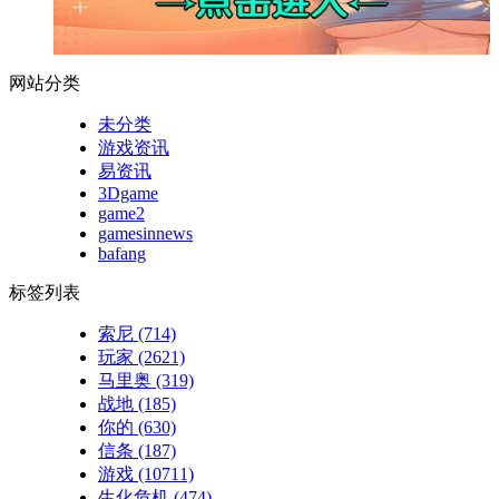
网站分类
未分类
游戏资讯
易资讯
3Dgame
game2
gamesinnews
bafang
标签列表
索尼
(714)
玩家
(2621)
马里奥
(319)
战地
(185)
你的
(630)
信条
(187)
游戏
(10711)
生化危机
(474)