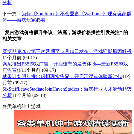
分析
下一篇：
为何《Soulframe》不会蚕食《Warframe》现有玩家群
体——游戏玩家必看
“复古游戏价格飙升争议上法庭，游戏价格操控引发关注” 的
相关文章
赛博朋克2077第三次延期至12月10日发布，游戏延期原因解析
11个月前
(09-17)
索尼推出PS5游戏广告，开启难忘的发售体验—最新PS5游戏
广告宣传
11个月前
(09-17)
苹果计划明年推出虚拟现实头显，开启沉浸式体验新时代
11个
月前
(09-17)
SixStaffLeaveStadiatoJoinHavenStudios：游戏行业人才流动趋势
分析
11个月前
(09-18)
各类单机绅士游戏