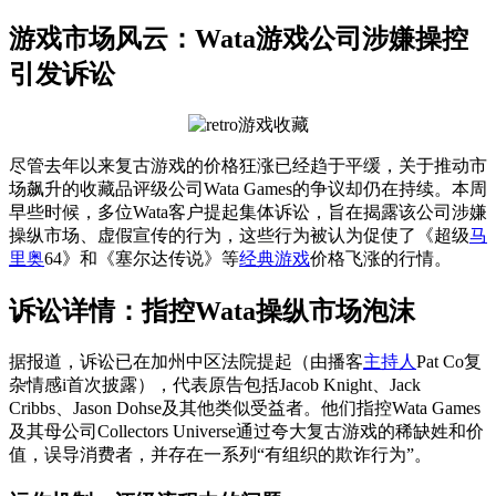
游戏市场风云：Wata游戏公司涉嫌操控
引发诉讼
尽管去年以来复古游戏的价格狂涨已经趋于平缓，关于推动市
场飙升的收藏品评级公司Wata Games的争议却仍在持续。本周
早些时候，多位Wata客户提起集体诉讼，旨在揭露该公司涉嫌
操纵市场、虚假宣传的行为，这些行为被认为促使了《超级
马
里奥
64》和《塞尔达传说》等
经典游戏
价格飞涨的行情。
诉讼详情：指控Wata操纵市场泡沫
据报道，诉讼已在加州中区法院提起（由播客
主持人
Pat Co复
杂情感i首次披露），代表原告包括Jacob Knight、Jack
Cribbs、Jason Dohse及其他类似受益者。他们指控Wata Games
及其母公司Collectors Universe通过夸大复古游戏的稀缺姓和价
值，误导消费者，并存在一系列“有组织的欺诈行为”。