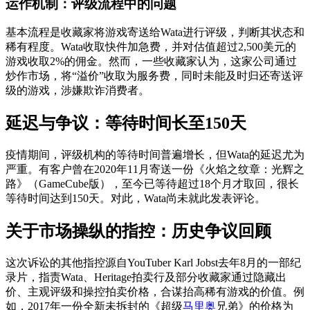
运作机制：评级流程中的问题
基本流程是收藏家将游戏寄送给Wata进行评级，判断其状态和
稀有程度。Wata收取快件加急费，并对估值超过2,500美元的
游戏收取2%的佣金。然而，一些收藏家认为，这家公司通过
炒作市场，将“溢价”收取为服务费，同时未能及时归还寄送评
级的游戏，涉嫌欺诈消费者。
延迟与争议：等待时间长至150天
疫情期间，评级机构的等待时间普遍增长，但Wata的延迟尤为
严重。有客户曾在2020年11月寄送一份《火焰之纹章：光辉之
路》（GameCube版），至今已等待超过18个月才取回，很长
等待时间达到150天。对此，Wata尚未就此发表评论。
关于市场操纵的指控：历史争议回顾
这次诉讼的其他指控源自YouTuber Karl Jobst去年8月的一部纪
录片，指责Wata、Heritage拍卖行及部分收藏家通过隐藏出
价、主观评级和操控拍卖价格，合谋抬高稀有游戏的价值。例
如，2017年一份全新未拆封的《超级
马里奥
兄弟》的价格为