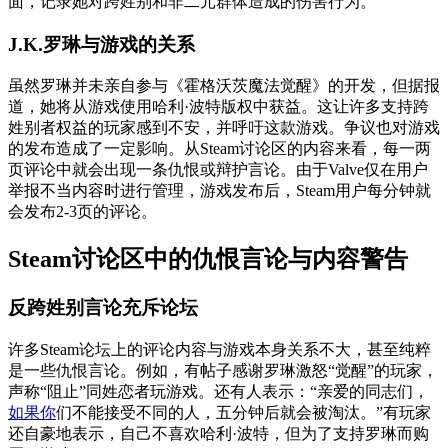
面，记录她对跨姓别和非二元群体造成的伤害行为。
J.K.罗琳与游戏的关系
虽然罗琳并未亲自参与《霍格沃茨魔法觉醒》的开发，但据报
道，她将从游戏使用哈利·波特版权中获益。这让许多支持跨
姓别者权益的玩家感到不安，并呼吁这款游戏。争议也对游戏
的发布造成了一定影响。从Steam讨论区的内容来看，每一两
页评论中就会出现一条仇恨或辩护言论。由于Valve仅在用户
举报不当内容时进行管理，游戏发布后，Steam用户每分钟就
会发布2-3页的评论。
Steam讨论区中的仇恨言论与内容警告
反跨姓别言论充斥论坛
许多Steam论坛上的评论内容与游戏本身关系不大，甚至纯粹
是一些仇恨言论。例如，有帖子感谢罗琳激怒“觉醒”的玩家，
声称“阻止”同姓恋者玩游戏。还有人表示：“亲爱的同志们，
如果你
们不能接受不同的人，五分钟后就会被淘汰。”有玩家
还自豪地表示，自己不喜欢哈利·波特，但为了支持罗琳而购