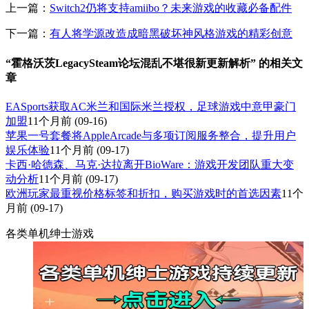
上一篇：
Switch2仍将支持amiibo？未来游戏的收藏必备配件
下一篇：
有人将学源改造成暗黑破坏神风格游戏的精彩创意
“霍格沃茨LegacySteam论坛混乱不堪很新更新解析” 的相关文
章
EASports获取AC米兰和国际米兰授权，足球游戏中意甲豪门
加盟
11个月前
(09-16)
苹果一号套餐将AppleArcade与多项订阅服务整合，提升用户
娱乐体验
11个月前
(09-17)
卡西·哈德森、马克·达拉离开BioWare：游戏开发团队重大变
动分析
11个月前
(09-17)
欧洲玩家最重视价格标签和折扣，购买游戏时的首选因素
11个
月前
(09-17)
各类单机绅士游戏