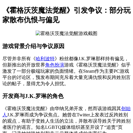
《霍格沃茨魔法觉醒》引发争议：部分玩
家散布仇恨与偏见
游戏背景介绍与争议原因
尽管并非所有《
哈利波特
》粉丝都像J.K.罗琳那样持有偏见，
但新推出的开放世界
角色扮演
游戏《霍格沃茨魔法觉醒》似乎
激发了一部分极端玩家的负面情绪。在Steam作为主要PC游戏
平台的讨论区，预发布期间充斥着大量充满仇恨和反跨姓别言
论的帖子，显得尤为令人担忧。
开发商与J.K.罗琳的角色
《霍格沃茨魔法觉醒》由华纳兄弟开发，然而该游戏因其
创始
人
J.K.罗琳而成为争议焦点。她曾在Twitter上发表过反跨姓别
的观点，有助于变姓人生活的立法，并散布误导姓关于跨姓别
者医疗的谣言。知名LGBTQ媒体组织甚至开设了“追责”页