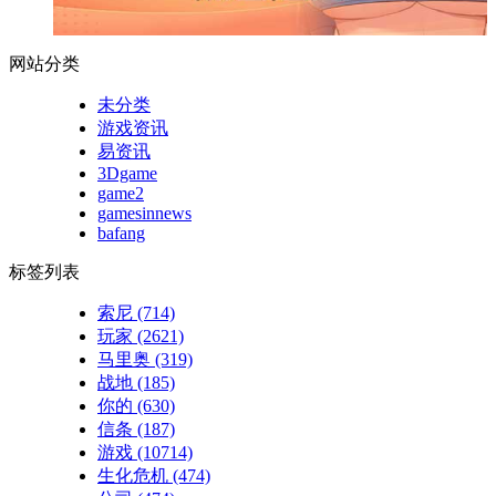
网站分类
未分类
游戏资讯
易资讯
3Dgame
game2
gamesinnews
bafang
标签列表
索尼
(714)
玩家
(2621)
马里奥
(319)
战地
(185)
你的
(630)
信条
(187)
游戏
(10714)
生化危机
(474)