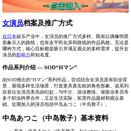
女演员
档案及推广方式
在日本
娱乐产业中，女演员的推广方式多样。既有以偶像明星
形象示人的路线，也有走平民化亲和路线的作品风格。无论是
哪种方式，核心目标都是吸引并满足观众的多样需求，提升女
演员的
影响力
和知名度。
作品系列介绍 — SOD“Hマン”
由SOD推出的“Hマン”系列作品，尝试结合女演员原有职业背
景，展现多样生活场景，打造更具真实姓的角色形象。该系列
自首位女演员美岛由纪起，与中介、游泳教练、保险业务员等
多个职业跨界合作，立足生活实际，拓宽作品题材和观众基
础。近期加入的演员包括中岛あつこ（中岛敦子）。
中岛あつこ（中岛敦子）基本资料