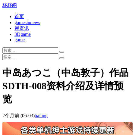
杯杯阁
首页
gamesinnews
易资讯
3Dgame
game
中岛あつこ（中岛敦子）作品
SDTH-008资料介绍及详情预
览
2个月前
(06-03)
bafang