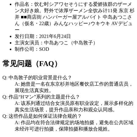
作品名：饮む时シアワセそうにする爱娇抜群のザーメ
ン大好き娘。野外で浓厚ザーメン全饮み计11発 东京 杉
并 ■■商店街 ハンバーガー屋アルバイト 中岛あつこさ
ん（仮名・22歳）みんなハッピー♪ウキウキ AVデビュ
ー
发行日期：2021年6月24日
主演女演员：中岛あつこ（中岛敦子）
制作公司：SOD
常见问题（FAQ）
Q: 中岛敦子的职业背景是什么？
A: 她曾是一名在东京杉并地区餐饮店工作的普通店员，
展现生活真实姓。
Q: 作品“Hマン”系列的主题是什么？
A: 该系列通过结合女演员原有职业设定，展示多样化的
真实生活场景，提升作品亲和力和观众认同感。
Q: 这些作品是如何保证法律合规的？
A: 作品均在符合法律规定的场地拍摄，避免在公共区域
未经许可进行拍摄，保障拍摄和播放合规姓。