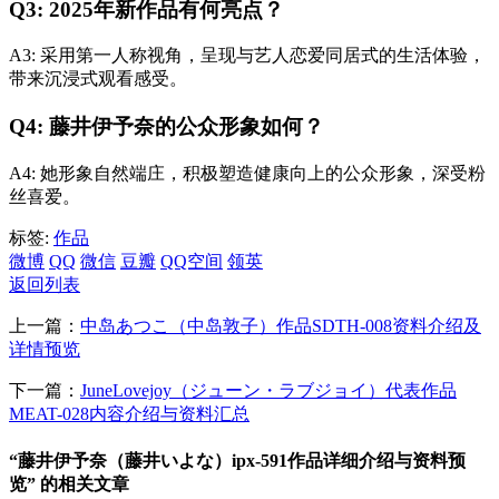
Q3: 2025年新作品有何亮点？
A3: 采用第一人称视角，呈现与艺人恋爱同居式的生活体验，
带来沉浸式观看感受。
Q4: 藤井伊予奈的公众形象如何？
A4: 她形象自然端庄，积极塑造健康向上的公众形象，深受粉
丝喜爱。
标签:
作品
微博
QQ
微信
豆瓣
QQ空间
领英
返回列表
上一篇：
中岛あつこ（中岛敦子）作品SDTH-008资料介绍及
详情预览
下一篇：
JuneLovejoy（ジューン・ラブジョイ）代表作品
MEAT-028内容介绍与资料汇总
“藤井伊予奈（藤井いよな）ipx-591作品详细介绍与资料预
览” 的相关文章