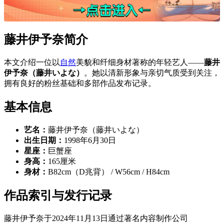
藤井伊予奈简介
本文介绍一位以
自然
美貌和纤细身材著称的年轻艺人——
藤井
伊予奈（藤井いよな）
。她以清新形象与亲切气质受到关注，
拥有良好的粉丝基础和多部作品发布记录。
基本信息
艺名：
藤井伊予奈（藤井いよな）
出生日期：
1998年6月30日
星座：
巨蟹座
身高：
165厘米
身材：
B82cm（D兆背） / W56cm / H84cm
作品索引与发行记录
藤井伊予奈于2024年11月13日通过著名内容制作公司