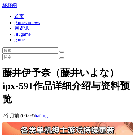
杯杯阁
首页
gamesinnews
易资讯
3Dgame
game
藤井伊予奈（藤井いよな）
ipx-591作品详细介绍与资料预
览
2个月前
(06-03)
bafang