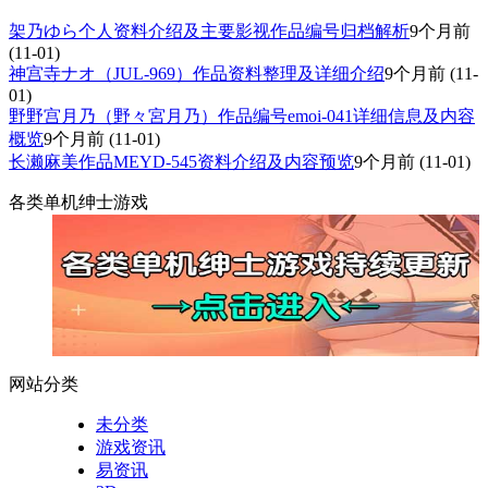
架乃ゆら个人资料介绍及主要影视作品编号归档解析
9个月前
(11-01)
神宫寺ナオ（JUL-969）作品资料整理及详细介绍
9个月前
(11-
01)
野野宫月乃（野々宮月乃）作品编号emoi-041详细信息及内容
概览
9个月前
(11-01)
长濑麻美作品MEYD-545资料介绍及内容预览
9个月前
(11-01)
各类单机绅士游戏
网站分类
未分类
游戏资讯
易资讯