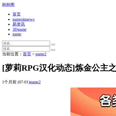
杯杯阁
首页
gamesinnews
易资讯
3Dgame
game
当前位置：
首页
>
game2
[萝莉RPG汉化动态]炼金公主之炼
1个月前
(07-01)
game2