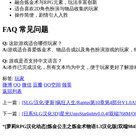
融合炼金术与RPG元素，玩法丰富创新
适合喜欢2D角色扮演与物品收集的玩家
操作简便，剧情引人入胜
FAQ 常见问题
Q:
这款游戏适合哪些玩家？
A:
游戏适合喜爱炼金术、物品合成以及角色扮演游戏的玩家，
Q:
游戏是否支持中文语言？
A:
本作已完成汉化，所有文本均为中文，便于玩家更好了解游
标签:
玩家
微博
QQ
微信
豆瓣
QQ空间
领英
返回列表
上一篇：
[SLG/汉化/更新]疯狂人生/Raptus第10章第4部分V1.0AI
下一篇：
[日系SLG汉化3D]星光UntoStarlightv0.0.4[双端768M/O
“[萝莉RPG汉化动态]炼金公主之炼金术物语1.3汉化版[双端984M