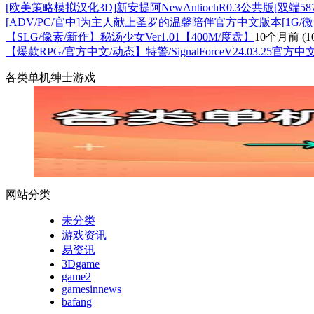
[欧美策略模拟汉化3D]新安提阿NewAntiochR0.3公共版[双端587
[ADV/PC/官中]为主人献上圣罗的温馨陪伴官方中文版本[1G/微
【SLG/像素/新作】秘汤少女Ver1.01【400M/度盘】
10个月前
(1
【爆款RPG/官方中文/动态】特警/SignalForceV24.03.25
各类单机绅士游戏
网站分类
未分类
游戏资讯
易资讯
3Dgame
game2
gamesinnews
bafang