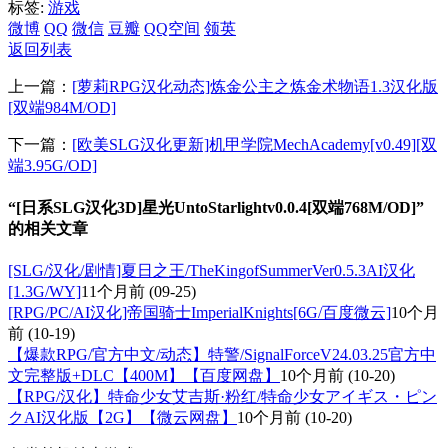
标签:
游戏
微博
QQ
微信
豆瓣
QQ空间
领英
返回列表
上一篇：
[萝莉RPG汉化动态]炼金公主之炼金术物语1.3汉化版
[双端984M/OD]
下一篇：
[欧美SLG汉化更新]机甲学院MechAcademy[v0.49][双
端3.95G/OD]
“[日系SLG汉化3D]星光UntoStarlightv0.0.4[双端768M/OD]”
的相关文章
[SLG/汉化/剧情]夏日之王/TheKingofSummerVer0.5.3AI汉化
[1.3G/WY]
11个月前
(09-25)
[RPG/PC/AI汉化]帝国骑士ImperialKnights[6G/百度微云]
10个月
前
(10-19)
【爆款RPG/官方中文/动态】特警/SignalForceV24.03.25官方中
文完整版+DLC【400M】【百度网盘】
10个月前
(10-20)
【RPG/汉化】特命少女艾吉斯·粉红/特命少女アイギス・ピン
クAI汉化版【2G】【微云网盘】
10个月前
(10-20)