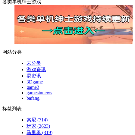
各类单机绅士游戏
网站分类
未分类
游戏资讯
易资讯
3Dgame
game2
gamesinnews
bafang
标签列表
索尼
(714)
玩家
(2623)
马里奥
(319)