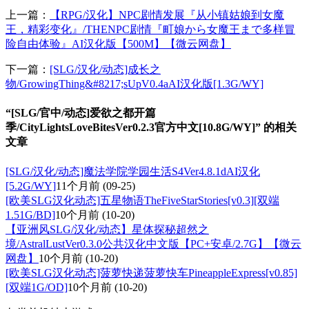
上一篇：
【RPG/汉化】NPC剧情发展『从小镇姑娘到女魔
王，精彩变化』/THENPC剧情『町娘から女魔王まで多样冒
险自由体验』AI汉化版【500M】【微云网盘】
下一篇：
[SLG/汉化/动态]成长之
物/GrowingThing&#8217;sUpV0.4aAI汉化版[1.3G/WY]
“[SLG/官中/动态]爱欲之都开篇
季/CityLightsLoveBitesVer0.2.3官方中文[10.8G/WY]” 的相关
文章
[SLG/汉化/动态]魔法学院学园生活S4Ver4.8.1dAI汉化
[5.2G/WY]
11个月前
(09-25)
[欧美SLG汉化动态]五星物语TheFiveStarStories[v0.3][双端
1.51G/BD]
10个月前
(10-20)
【亚洲风SLG/汉化/动态】星体探秘超然之
境/AstralLustVer0.3.0公共汉化中文版【PC+安卓/2.7G】【微云
网盘】
10个月前
(10-20)
[欧美SLG汉化动态]菠萝快递菠萝快车PineappleExpress[v0.85]
[双端1G/OD]
10个月前
(10-20)