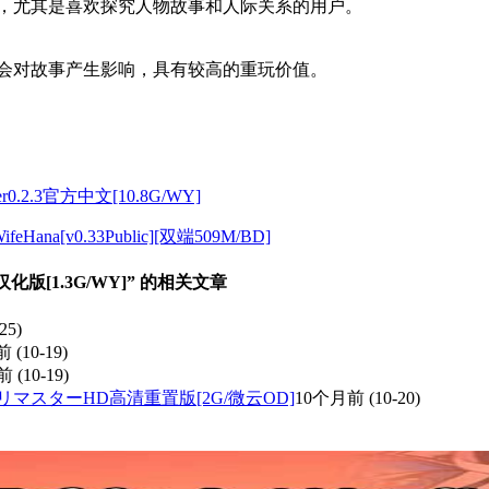
家，尤其是喜欢探究人物故事和人际关系的用户。
都会对故事产生影响，具有较高的重玩价值。
r0.2.3官方中文[10.8G/WY]
a[v0.33Public][双端509M/BD]
AI汉化版[1.3G/WY]” 的相关文章
25)
前
(10-19)
前
(10-19)
DリマスターHD高清重置版[2G/微云OD]
10个月前
(10-20)