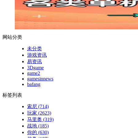
网站分类
未分类
游戏资讯
易资讯
3Dgame
game2
gamesinnews
bafang
标签列表
索尼
(714)
玩家
(2623)
马里奥
(319)
战地
(185)
你的
(630)