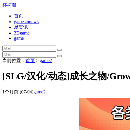
杯杯阁
首页
gamesinnews
易资讯
3Dgame
game
当前位置：
首页
>
game2
[SLG/汉化/动态]成长之物/Growin
1个月前
(07-04)
game2