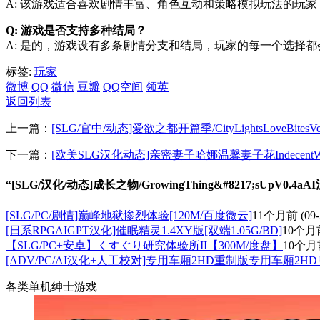
A: 该游戏适合喜欢剧情丰富、角色互动和策略模拟玩法的玩
Q: 游戏是否支持多种结局？
A: 是的，游戏设有多条剧情分支和结局，玩家的每一个选择
标签:
玩家
微博
QQ
微信
豆瓣
QQ空间
领英
返回列表
上一篇：
[SLG/官中/动态]爱欲之都开篇季/CityLightsLoveBitesVe
下一篇：
[欧美SLG汉化动态]亲密妻子哈娜温馨妻子花IndecentWifeHan
“[SLG/汉化/动态]成长之物/GrowingThing&#8217;sUpV0.4a
[SLG/PC/剧情]巅峰地狱惨烈体验[120M/百度微云]
11个月前
(09-
[日系RPGAIGPT汉化]催眠精灵1.4XY版[双端1.05G/BD]
10个月
【SLG/PC+安卓】くすぐり研究体验所II【300M/度盘】
10个月
[ADV/PC/AI汉化+人工校对]专用车厢2HD重制版专用车厢2H
各类单机绅士游戏