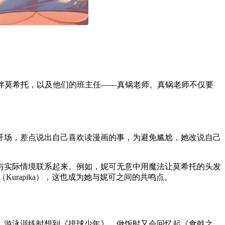
的伙伴莫希托，以及他们的班主任——真锅老师。真锅老师不仅要
开场，差点说出自己喜欢读漫画的事，为避免尴尬，她改说自己
与实际情境联系起来。例如，妮可无意中用魔法让莫希托的头发
urapika），这也成为她与妮可之间的共鸣点。
，游泳训练时想到《排球少年》，做饭时又会回忆起《食戟之