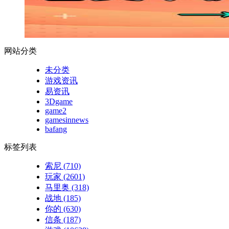
网站分类
未分类
游戏资讯
易资讯
3Dgame
game2
gamesinnews
bafang
标签列表
索尼
(710)
玩家
(2601)
马里奥
(318)
战地
(185)
你的
(630)
信条
(187)