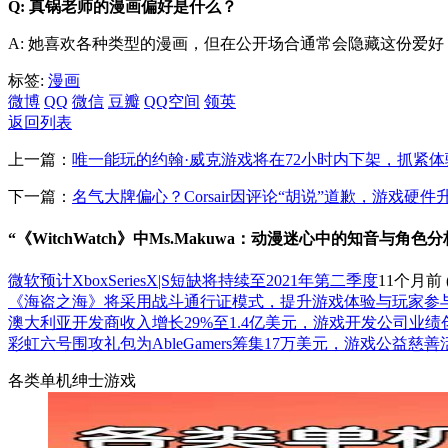
Q: 真锅老师的漫画偏好是什么？
A: 她喜欢各种类型的漫画，但在公开场合通常会隐藏这份爱
标签:
漫画
微博
QQ
微信
豆瓣
QQ空间
领英
返回列表
上一篇：
唯一能玩的约翰·威克游戏将在72小时内下架，抓紧体
下一篇：
名气大牌偏心？Corsair因评论“胡说”道歉，游戏硬件
“《WitchWatch》中Ms.Makuwa：动漫迷心中的知音与角色
微软预计XboxSeriesX|S短缺将持续至2021年第二季度
11个月前
《海盗之海》将采用战斗通行证模式，提升游戏体验与玩家参
澳大利亚开发商收入增长29%至1.4亿美元，游戏开发公司业绩
彩虹六号围攻礼包为AbleGamers筹集17万美元，游戏公益慈善
各类单机绅士游戏