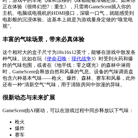
时，游戏中的车尾气味和漂移的气味都能被准确还原。如果你
正在体验《很终幻想7：重生》，只需将GameScent插入你的
主机、电脑或电视机的HDMI接口，深吸一口气，就能感受到
电影般的沉浸体验。这基本上就是为游戏量身定做的“嗅觉电
视”。
丰富的气味场景，带来必真体验
这个相对大的盒子尺寸为18x16x12英寸，能够在游戏中散发各
种气味。比如在玩《
使命召唤
：
现代战争
3》时受到火药和爆
炸的气味包围，或者在《地平线：零之曙光》的森林中淋雨
时，GameScent会释放自然和风暴的气息。设备的气味调啬盘
包含六种基本气味——枪火、爆炸、森林、赛车和风暴，此外
还有一种“清新空气”气味，用于清除房间中弥漫的异味。
很新动态与未来扩展
GameScent由AI驱动，可以在游戏过程中同步释放以下气味：
枪火
爆炸
赛车