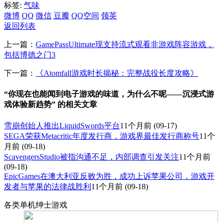
标签:
气味
微博
QQ
微信
豆瓣
QQ空间
领英
返回列表
上一篇：
GamePassUltimate现支持流式观看非游戏阵容游戏，
包括博德之门3
下一篇：
《Atomfall游戏时长揭秘：完整战役长度攻略》
“你现在也能闻到电子游戏的味道，为什么不呢——沉浸式游
戏体验新趋势” 的相关文章
雪崩创始人推出LiquidSwords平台
11个月前
(09-17)
SEGA荣获Metacritic年度发行商，游戏界最佳发行商称号
11个
月前
(09-18)
ScavengersStudio被指沟通不足，内部调查引发关注
11个月前
(09-18)
EpicGames在澳大利亚反败为胜，成功上诉苹果公司，游戏开
发者与苹果的法律战胜利
11个月前
(09-18)
各类单机绅士游戏