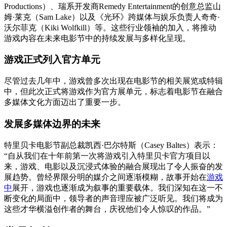
Productions）、瑞系开发商Remedy Entertainment的创意总监山
姆·莱克（Sam Lake）以及《光环》跨媒体与娱乐负责人奇奇·
沃尔菲克（Kiki Wolfkill）等。这些行业领袖的加入，将推动
游戏内容在未来电影节中的持续发展与多样化呈现。
游戏正式列入官方单元
尽管过去几年中，游戏曾多次出现在电影节的相关展览或特辑
中，但此次正式将游戏作为官方展单元，标志着电影节在融合
多媒体文化方面迈出了重要一步。
发展多媒体边界的未来
特里贝卡电影节副总裁凯西·巴尔特斯（Casey Baltes）表示：
“自从我们在十年前第一次将游戏引入特里贝卡官方项目以
来，游戏、电影以及沉浸式体验的融合展现出了令人振奋的发
展趋势。曾经界限分明的媒介之间逐渐模糊，故事开始在
游戏
中
展开，游戏也逐渐成为叙事的重要载体。我们深知在这一不
断变化的局面中，领导者的声音理应被广泛听见。我们将成为
这些才华横溢创作者的舞台，庆祝他们令人惊叹的作品。”