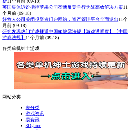
析
11个月前
(09-18)
英国集体诉讼指控苹果公司垄断反竞争行为战高效解决方案
11
个月前
(09-18)
好牧人公司关闭投资者门户网站，资产管理平台全面退出
11个
月前
(09-18)
研究发现热门游戏规避中国箱披露法规【游戏透明度】【中国
游戏法规】
11个月前
(09-18)
各类单机绅士游戏
网站分类
未分类
游戏资讯
易资讯
3Dgame