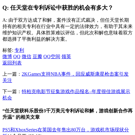
Q: 任天堂在专利诉讼中获胜的机会有多大？
A: 由于双方达成了和解，案件没有正式裁决，但任天堂长期
持有的相关专利在行业中具有一定的法律效力，有助于其未来
维护知识产权。具体胜算难以评估，但此次和解也意味着双方
都选择了平衡利益的解决方案。
标签:
专利
微博
QQ
微信
豆瓣
QQ空间
领英
返回列表
上一篇：
2KGames支持NBA事件，回应威斯康星枪击案引发
关注
下一篇：
特柏克电影节征集游戏作品报名–年度很佳游戏展示
机会
“任天堂获科乐股份3千万美元专利诉讼和解，游戏创新合作再
升温” 的相关文章
PS5和XboxSeries在英国去年售出80万台，游戏机市场现状分