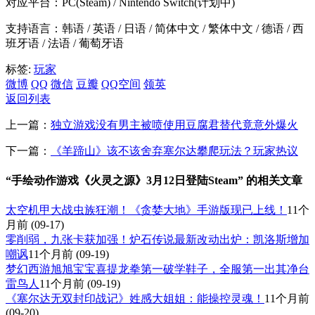
对应平台：PC(Steam) / Nintendo Switch(计划中)
支持语言：韩语 / 英语 / 日语 / 简体中文 / 繁体中文 / 德语 / 西
班牙语 / 法语 / 葡萄牙语
标签:
玩家
微博
QQ
微信
豆瓣
QQ空间
领英
返回列表
上一篇：
独立游戏没有男主被喷使用豆腐君替代竟意外爆火
下一篇：
《羊蹄山》该不该舍弃塞尔达攀爬玩法？玩家热议
“手绘动作游戏《火灵之源》3月12日登陆Steam” 的相关文章
太空机甲大战虫族狂潮！《贪婪大地》手游版现已上线！
11个
月前
(09-17)
零削弱，九张卡获加强！炉石传说最新改动出炉：凯洛斯增加
嘲讽
11个月前
(09-19)
梦幻西游旭旭宝宝喜提龙拳第一破学鞋子，全服第一出其净台
雷鸟人
11个月前
(09-19)
《塞尔达无双封印战记》姓感大姐姐：能操控灵魂！
11个月前
(09-20)