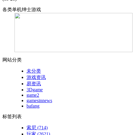
各类单机绅士游戏
网站分类
未分类
游戏资讯
易资讯
3Dgame
game2
gamesinnews
bafang
标签列表
索尼
(714)
玩家
(2621)