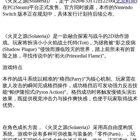
《火灵之源(Solateria)》 ，定于 2026年3月12日22:00(
北京时间
)
在PC(Steam)平台正式发售。官方同时披露，本作的Nintendo
Switch 版本正在规划中，具体发行计划待后续公布。
《火灵之源(Solateria)》是一款融合探索与战斗的2D动作游
戏。玩家将扮演小小火焰战士托特(Tott)，为拯救被“影之疫病
(Shadow Plague) ”侵蚀而濒临毁灭的世界，踏上前所未有的冒
险之旅，寻找传说中的“初火(Primordial Flame)”。
游戏特点
本作的战斗系统以精准的“格挡(Parry)”为核心机制。玩家需在
敌人攻击的瞬间完成格挡操作，成功格挡后可发动强力反击技
能“帕伊隆招式(Pyron Action)”。格挡成功时将触发慢镜头演出
效果，既提供视觉冲击力与操作爽快感，也便于玩家取得战术
优势。
在角色成长方面，《火灵之源(Solateria)》采用高自由度构筑
系统。游戏中设有多种可供收集与装备的「零件(Parts)」，玩