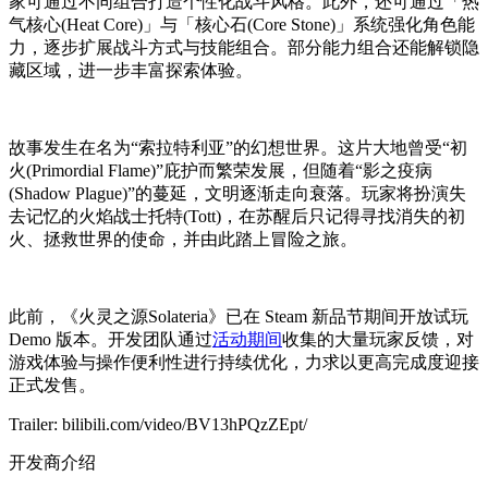
家可通过不同组合打造个性化战斗风格。此外，还可通过「热
气核心(Heat Core)」与「核心石(Core Stone)」系统强化角色能
力，逐步扩展战斗方式与技能组合。部分能力组合还能解锁隐
藏区域，进一步丰富探索体验。
故事发生在名为“索拉特利亚”的幻想世界。这片大地曾受“初
火(Primordial Flame)”庇护而繁荣发展，但随着“影之疫病
(Shadow Plague)”的蔓延，文明逐渐走向衰落。玩家将扮演失
去记忆的火焰战士托特(Tott)，在苏醒后只记得寻找消失的初
火、拯救世界的使命，并由此踏上冒险之旅。
此前，《火灵之源Solateria》已在 Steam 新品节期间开放试玩
Demo 版本。开发团队通过
活动期间
收集的大量玩家反馈，对
游戏体验与操作便利性进行持续优化，力求以更高完成度迎接
正式发售。
Trailer: bilibili.com/video/BV13hPQzZEpt/
开发商介绍